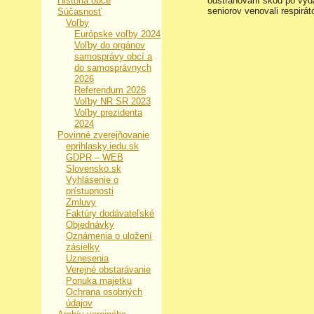
História obce
odstraňovaní škôd po výd
seniorov venovali respir
Súčasnosť
Voľby
Európske voľby 2024
Voľby do orgánov
samosprávy obcí a
do samosprávnych
2026
Referendum 2026
Voľby NR SR 2023
Voľby prezidenta
2024
Povinné zverejňovanie
eprihlasky.iedu.sk
GDPR – WEB
Slovensko.sk
Vyhlásenie o
prístupnosti
Zmluvy
Faktúry dodávateľské
Objednávky
Oznámenia o uložení
zásielky
Uznesenia
Verejné obstarávanie
Ponuka majetku
Ochrana osobných
údajov