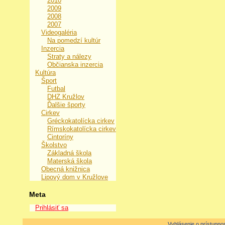
2010
2009
2008
2007
Videogaléria
Na pomedzí kultúr
Inzercia
Straty a nálezy
Občianska inzercia
Kultúra
Šport
Futbal
DHZ Kružlov
Ďalšie športy
Cirkev
Gréckokatolícka cirkev
Rímskokatolícka cirkev
Cintoríny
Školstvo
Základná škola
Materská škola
Obecná knižnica
Lipový dom v Kružlove
Meta
Prihlásiť sa
Vyhlásenie o prístupnos