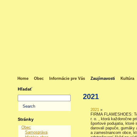
Home
Obec
Informácie pre Vás
Zaujímavosti
Kultúra
Hľadať
2021
2021
»
FIRMA FLAMESHOES: Tout
r. o. , ktorá každoročne p
Stránky
športové podujatia, ktoré
Obec
darovali papuče, gumáky 
Samospráva
a zamestnancom obce, ktor