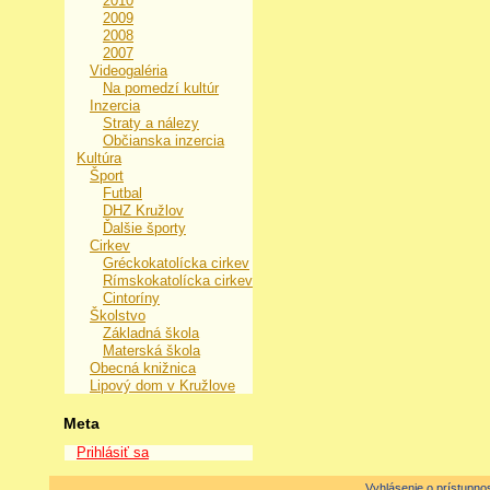
2010
2009
2008
2007
Videogaléria
Na pomedzí kultúr
Inzercia
Straty a nálezy
Občianska inzercia
Kultúra
Šport
Futbal
DHZ Kružlov
Ďalšie športy
Cirkev
Gréckokatolícka cirkev
Rímskokatolícka cirkev
Cintoríny
Školstvo
Základná škola
Materská škola
Obecná knižnica
Lipový dom v Kružlove
Meta
Prihlásiť sa
Vyhlásenie o prístupnos