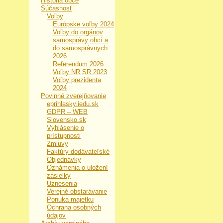
História obce
Súčasnosť
Voľby
Európske voľby 2024
Voľby do orgánov
samosprávy obcí a
do samosprávnych
2026
Referendum 2026
Voľby NR SR 2023
Voľby prezidenta
2024
Povinné zverejňovanie
eprihlasky.iedu.sk
GDPR – WEB
Slovensko.sk
Vyhlásenie o
prístupnosti
Zmluvy
Faktúry dodávateľské
Objednávky
Oznámenia o uložení
zásielky
Uznesenia
Verejné obstarávanie
Ponuka majetku
Ochrana osobných
údajov