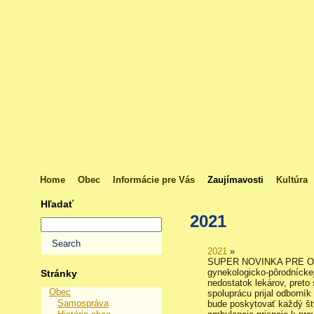
Home
Obec
Informácie pre Vás
Zaujímavosti
Kultúra
Hľadať
2021
2021
»
SUPER NOVINKA PRE OBE
gynekologicko-pôrodníckej
Stránky
nedostatok lekárov, preto
Obec
spoluprácu prijal odborník
Samospráva
bude poskytovať každý štv