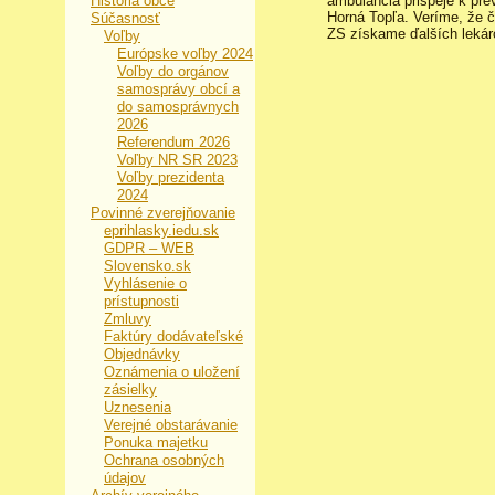
História obce
ambulancia prispeje k pre
Horná Topľa. Veríme, že 
Súčasnosť
ZS získame ďalších lekárov
Voľby
Európske voľby 2024
Voľby do orgánov
samosprávy obcí a
do samosprávnych
2026
Referendum 2026
Voľby NR SR 2023
Voľby prezidenta
2024
Povinné zverejňovanie
eprihlasky.iedu.sk
GDPR – WEB
Slovensko.sk
Vyhlásenie o
prístupnosti
Zmluvy
Faktúry dodávateľské
Objednávky
Oznámenia o uložení
zásielky
Uznesenia
Verejné obstarávanie
Ponuka majetku
Ochrana osobných
údajov