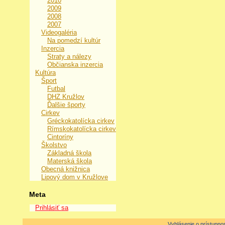
2010
2009
2008
2007
Videogaléria
Na pomedzí kultúr
Inzercia
Straty a nálezy
Občianska inzercia
Kultúra
Šport
Futbal
DHZ Kružlov
Ďalšie športy
Cirkev
Gréckokatolícka cirkev
Rímskokatolícka cirkev
Cintoríny
Školstvo
Základná škola
Materská škola
Obecná knižnica
Lipový dom v Kružlove
Meta
Prihlásiť sa
Vyhlásenie o prístupnos