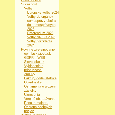
História obce
Súčasnosť
Voľby
Európske voľby 2024
Voľby do orgánov
samosprávy obcí a
do samosprávnych
2026
Referendum 2026
Voľby NR SR 2023
Voľby prezidenta
2024
Povinné zverejňovanie
eprihlasky.iedu.sk
GDPR – WEB
Slovensko.sk
Vyhlásenie o
prístupnosti
Zmluvy
Faktúry dodávateľské
Objednávky
Oznámenia o uložení
zásielky
Uznesenia
Verejné obstarávanie
Ponuka majetku
Ochrana osobných
údajov