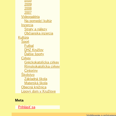
2010
2009
2008
2007
Videogaléria
Na pomedzí kultúr
Inzercia
Straty a nálezy
Občianska inzercia
Kultúra
Šport
Futbal
DHZ Kružlov
Ďalšie športy
Cirkev
Gréckokatolícka cirkev
Rímskokatolícka cirkev
Cintoríny
Školstvo
Základná škola
Materská škola
Obecná knižnica
Lipový dom v Kružlove
Meta
Prihlásiť sa
Vyhlásenie o prístupnos