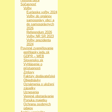
História obce
Súčasnosť
Voľby
Európske voľby 2024
Voľby do orgánov
samosprávy obcí a
do samosprávnych
2026
Referendum 2026
Voľby NR SR 2023
Voľby prezidenta
2024
Povinné zverejňovanie
eprihlasky.iedu.sk
GDPR – WEB
Slovensko.sk
Vyhlásenie o
prístupnosti
Zmluvy
Faktúry dodávateľské
Objednávky
Oznámenia o uložení
zásielky
Uznesenia
Verejné obstarávanie
Ponuka majetku
Ochrana osobných
údajov