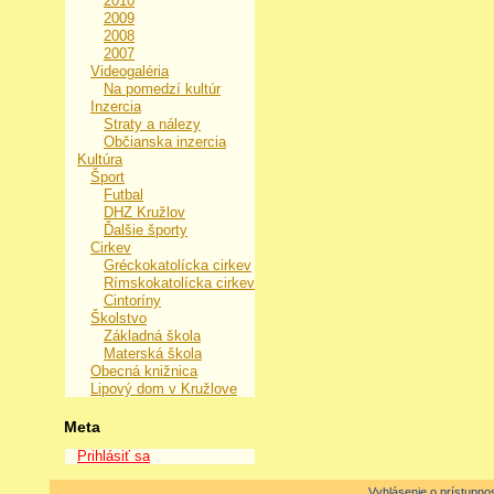
2010
2009
2008
2007
Videogaléria
Na pomedzí kultúr
Inzercia
Straty a nálezy
Občianska inzercia
Kultúra
Šport
Futbal
DHZ Kružlov
Ďalšie športy
Cirkev
Gréckokatolícka cirkev
Rímskokatolícka cirkev
Cintoríny
Školstvo
Základná škola
Materská škola
Obecná knižnica
Lipový dom v Kružlove
Meta
Prihlásiť sa
Vyhlásenie o prístupnos