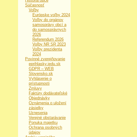
História obce
Súčasnosť
Voľby
Európske voľby 2024
Voľby do orgánov
samosprávy obcí a
do samosprávnych
2026
Referendum 2026
Voľby NR SR 2023
Voľby prezidenta
2024
Povinné zverejňovanie
eprihlasky.iedu.sk
GDPR – WEB
Slovensko.sk
Vyhlásenie o
prístupnosti
Zmluvy
Faktúry dodávateľské
Objednávky
Oznámenia o uložení
zásielky
Uznesenia
Verejné obstarávanie
Ponuka majetku
Ochrana osobných
údajov