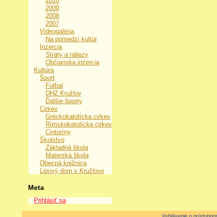
2010
2009
2008
2007
Videogaléria
Na pomedzí kultúr
Inzercia
Straty a nálezy
Občianska inzercia
Kultúra
Šport
Futbal
DHZ Kružlov
Ďalšie športy
Cirkev
Gréckokatolícka cirkev
Rímskokatolícka cirkev
Cintoríny
Školstvo
Základná škola
Materská škola
Obecná knižnica
Lipový dom v Kružlove
Meta
Prihlásiť sa
Vyhlásenie o prístupnos