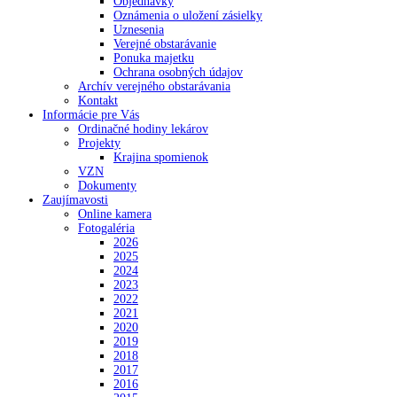
Objednávky
Oznámenia o uložení zásielky
Uznesenia
Verejné obstarávanie
Ponuka majetku
Ochrana osobných údajov
Archív verejného obstarávania
Kontakt
Informácie pre Vás
Ordinačné hodiny lekárov
Projekty
Krajina spomienok
VZN
Dokumenty
Zaujímavosti
Online kamera
Fotogaléria
2026
2025
2024
2023
2022
2021
2020
2019
2018
2017
2016