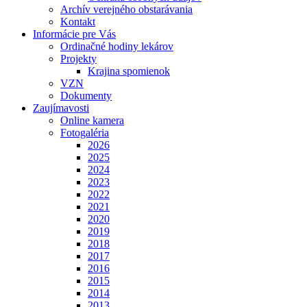
Archív verejného obstarávania
Kontakt
Informácie pre Vás
Ordinačné hodiny lekárov
Projekty
Krajina spomienok
VZN
Dokumenty
Zaujímavosti
Online kamera
Fotogaléria
2026
2025
2024
2023
2022
2021
2020
2019
2018
2017
2016
2015
2014
2013