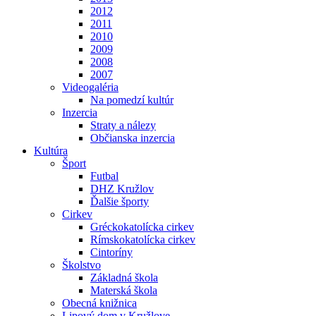
2012
2011
2010
2009
2008
2007
Videogaléria
Na pomedzí kultúr
Inzercia
Straty a nálezy
Občianska inzercia
Kultúra
Šport
Futbal
DHZ Kružlov
Ďalšie športy
Cirkev
Gréckokatolícka cirkev
Rímskokatolícka cirkev
Cintoríny
Školstvo
Základná škola
Materská škola
Obecná knižnica
Lipový dom v Kružlove