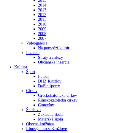
2015
2014
2013
2012
2011
2010
2009
2008
2007
Videogaléria
Na pomedzí kultúr
Inzercia
Straty a nálezy
Občianska inzercia
Kultúra
Šport
Futbal
DHZ Kružlov
Ďalšie športy
Cirkev
Gréckokatolícka cirkev
Rímskokatolícka cirkev
Cintoríny
Školstvo
Základná škola
Materská škola
Obecná knižnica
Lipový dom v Kružlove