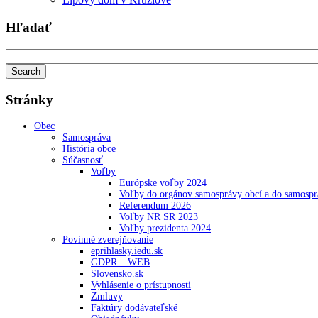
Hľadať
Stránky
Obec
Samospráva
História obce
Súčasnosť
Voľby
Európske voľby 2024
Voľby do orgánov samosprávy obcí a do samosp
Referendum 2026
Voľby NR SR 2023
Voľby prezidenta 2024
Povinné zverejňovanie
eprihlasky.iedu.sk
GDPR – WEB
Slovensko.sk
Vyhlásenie o prístupnosti
Zmluvy
Faktúry dodávateľské