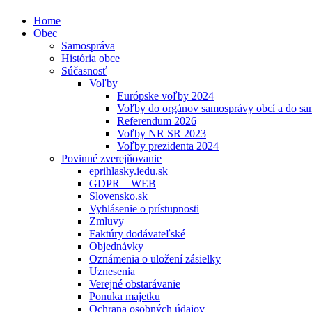
Home
Obec
Samospráva
História obce
Súčasnosť
Voľby
Európske voľby 2024
Voľby do orgánov samosprávy obcí a do s
Referendum 2026
Voľby NR SR 2023
Voľby prezidenta 2024
Povinné zverejňovanie
eprihlasky.iedu.sk
GDPR – WEB
Slovensko.sk
Vyhlásenie o prístupnosti
Zmluvy
Faktúry dodávateľské
Objednávky
Oznámenia o uložení zásielky
Uznesenia
Verejné obstarávanie
Ponuka majetku
Ochrana osobných údajov