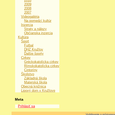
2010
2009
2008
2007
Videogaléria
Na pomedzí kultúr
Inzercia
Straty a nálezy
Občianska inzercia
Kultúra
Šport
Futbal
DHZ Kružlov
Ďalšie športy
Cirkev
Gréckokatolícka cirkev
Rímskokatolícka cirkev
Cintoríny
Školstvo
Základná škola
Materská škola
Obecná knižnica
Lipový dom v Kružlove
Meta
Prihlásiť sa
Vyhlásenie o prístupnos