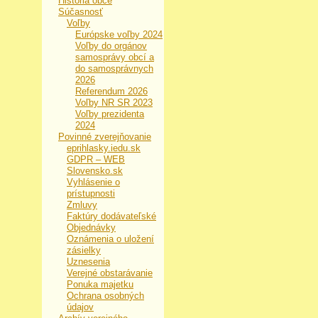
História obce
Súčasnosť
Voľby
Európske voľby 2024
Voľby do orgánov
samosprávy obcí a
do samosprávnych
2026
Referendum 2026
Voľby NR SR 2023
Voľby prezidenta
2024
Povinné zverejňovanie
eprihlasky.iedu.sk
GDPR – WEB
Slovensko.sk
Vyhlásenie o
prístupnosti
Zmluvy
Faktúry dodávateľské
Objednávky
Oznámenia o uložení
zásielky
Uznesenia
Verejné obstarávanie
Ponuka majetku
Ochrana osobných
údajov