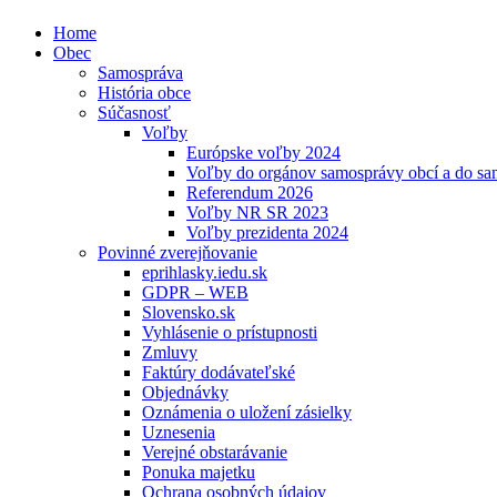
Home
Obec
Samospráva
História obce
Súčasnosť
Voľby
Európske voľby 2024
Voľby do orgánov samosprávy obcí a do s
Referendum 2026
Voľby NR SR 2023
Voľby prezidenta 2024
Povinné zverejňovanie
eprihlasky.iedu.sk
GDPR – WEB
Slovensko.sk
Vyhlásenie o prístupnosti
Zmluvy
Faktúry dodávateľské
Objednávky
Oznámenia o uložení zásielky
Uznesenia
Verejné obstarávanie
Ponuka majetku
Ochrana osobných údajov