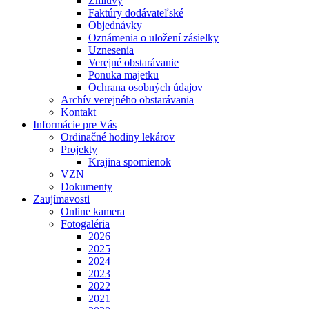
Zmluvy
Faktúry dodávateľské
Objednávky
Oznámenia o uložení zásielky
Uznesenia
Verejné obstarávanie
Ponuka majetku
Ochrana osobných údajov
Archív verejného obstarávania
Kontakt
Informácie pre Vás
Ordinačné hodiny lekárov
Projekty
Krajina spomienok
VZN
Dokumenty
Zaujímavosti
Online kamera
Fotogaléria
2026
2025
2024
2023
2022
2021