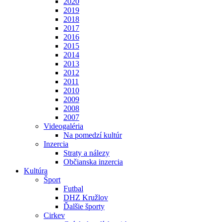
2020
2019
2018
2017
2016
2015
2014
2013
2012
2011
2010
2009
2008
2007
Videogaléria
Na pomedzí kultúr
Inzercia
Straty a nálezy
Občianska inzercia
Kultúra
Šport
Futbal
DHZ Kružlov
Ďalšie športy
Cirkev