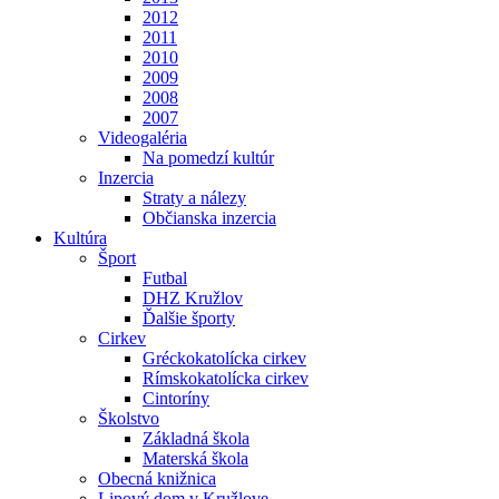
2012
2011
2010
2009
2008
2007
Videogaléria
Na pomedzí kultúr
Inzercia
Straty a nálezy
Občianska inzercia
Kultúra
Šport
Futbal
DHZ Kružlov
Ďalšie športy
Cirkev
Gréckokatolícka cirkev
Rímskokatolícka cirkev
Cintoríny
Školstvo
Základná škola
Materská škola
Obecná knižnica
Lipový dom v Kružlove