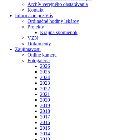
Archív verejného obstarávania
Kontakt
Informácie pre Vás
Ordinačné hodiny lekárov
Projekty
Krajina spomienok
VZN
Dokumenty
Zaujímavosti
Online kamera
Fotogaléria
2026
2025
2024
2023
2022
2021
2020
2019
2018
2017
2016
2015
2014
2013