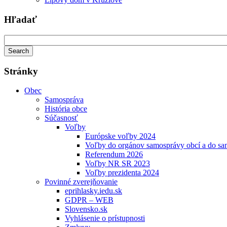
Hľadať
Stránky
Obec
Samospráva
História obce
Súčasnosť
Voľby
Európske voľby 2024
Voľby do orgánov samosprávy obcí a do s
Referendum 2026
Voľby NR SR 2023
Voľby prezidenta 2024
Povinné zverejňovanie
eprihlasky.iedu.sk
GDPR – WEB
Slovensko.sk
Vyhlásenie o prístupnosti