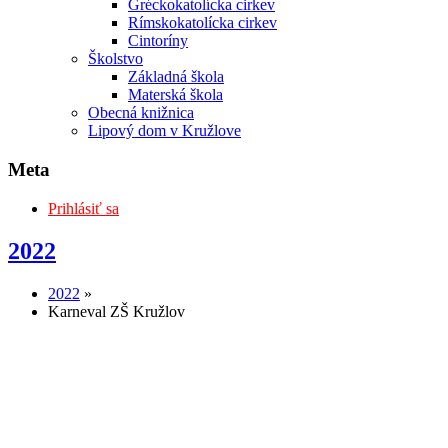
Gréckokatolícka cirkev
Rímskokatolícka cirkev
Cintoríny
Školstvo
Základná škola
Materská škola
Obecná knižnica
Lipový dom v Kružlove
Meta
Prihlásiť sa
2022
2022
»
Karneval ZŠ Kružlov