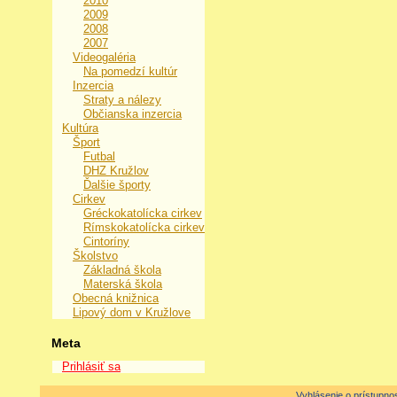
2010
2009
2008
2007
Videogaléria
Na pomedzí kultúr
Inzercia
Straty a nálezy
Občianska inzercia
Kultúra
Šport
Futbal
DHZ Kružlov
Ďalšie športy
Cirkev
Gréckokatolícka cirkev
Rímskokatolícka cirkev
Cintoríny
Školstvo
Základná škola
Materská škola
Obecná knižnica
Lipový dom v Kružlove
Meta
Prihlásiť sa
Vyhlásenie o prístupnos