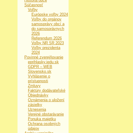
História obce
Súčasnosť
Voľby
Európske voľby 2024
Voľby do orgánov
samosprávy obcí a
do samosprávnych
2026
Referendum 2026
Voľby NR SR 2023
Voľby prezidenta
2024
Povinné zverejňovanie
eprihlasky.iedu.sk
GDPR – WEB
Slovensko.sk
Vyhlásenie o
prístupnosti
Zmluvy
Faktúry dodávateľské
Objednávky
Oznámenia o uložení
zásielky
Uznesenia
Verejné obstarávanie
Ponuka majetku
Ochrana osobných
údajov