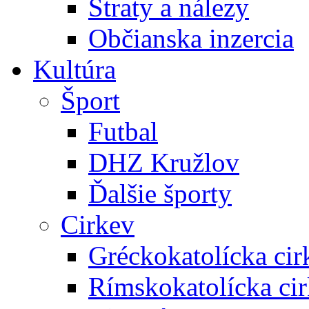
Straty a nálezy
Občianska inzercia
Kultúra
Šport
Futbal
DHZ Kružlov
Ďalšie športy
Cirkev
Gréckokatolícka cir
Rímskokatolícka ci