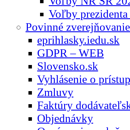
Voľby NR SR 20
Voľby prezidenta
Povinné zverejňovanie
eprihlasky.iedu.sk
GDPR – WEB
Slovensko.sk
Vyhlásenie o prístup
Zmluvy
Faktúry dodávateľs
Objednávky