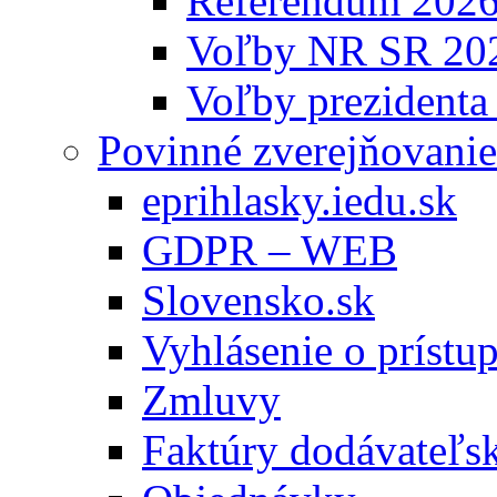
Referendum 202
Voľby NR SR 20
Voľby prezidenta
Povinné zverejňovanie
eprihlasky.iedu.sk
GDPR – WEB
Slovensko.sk
Vyhlásenie o prístup
Zmluvy
Faktúry dodávateľs