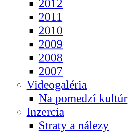
2012
2011
2010
2009
2008
2007
Videogaléria
Na pomedzí kultúr
Inzercia
Straty a nálezy