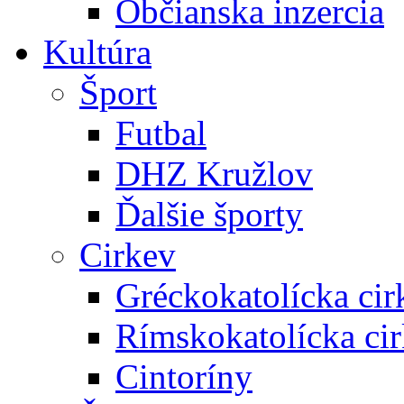
Občianska inzercia
Kultúra
Šport
Futbal
DHZ Kružlov
Ďalšie športy
Cirkev
Gréckokatolícka cir
Rímskokatolícka ci
Cintoríny