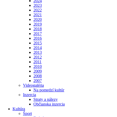
2024
2023
2022
2021
2020
2019
2018
2017
2016
2015
2014
2013
2012
2011
2010
2009
2008
2007
Videogaléria
Na pomedzí kultúr
Inzercia
Straty a nálezy
Občianska inzercia
Kultúra
Šport