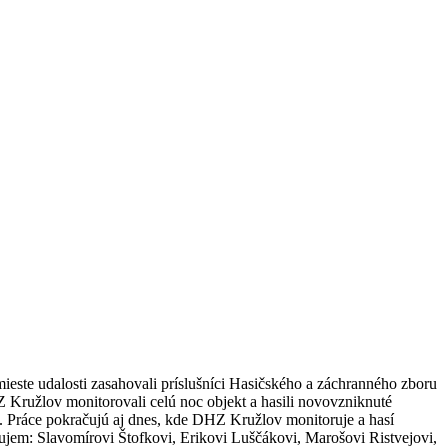
 mieste udalosti zasahovali príslušníci Hasičského a záchranného zboru
Kružlov monitorovali celú noc objekt a hasili novovzniknuté
i. Práce pokračujú aj dnes, kde DHZ Kružlov monitoruje a hasí
jem: Slavomírovi Štofkovi, Erikovi Luščákovi, Marošovi Ristvejovi,