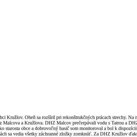
obci Kružlov. Oheň sa rozšíril pri rekonštrukčných prácach strechy. Na
 z Malcova a Kružlova. DHZ Malcov prečerpávali vodu s Tatrou a DHZ 
ko starosta obce a dobrovoľný hasič som monitoroval a bol k dispozíci
áciách sa vedia všetky záchranné zložky zomknúť. Za DHZ Kružlov ďaku