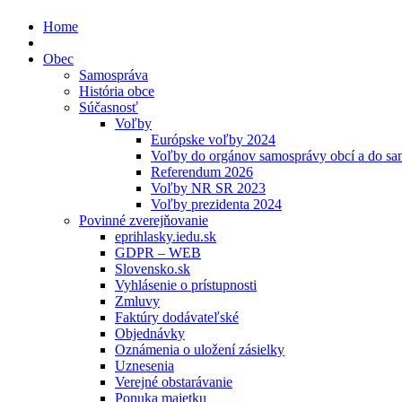
Home
Obec
Samospráva
História obce
Súčasnosť
Voľby
Európske voľby 2024
Voľby do orgánov samosprávy obcí a do s
Referendum 2026
Voľby NR SR 2023
Voľby prezidenta 2024
Povinné zverejňovanie
eprihlasky.iedu.sk
GDPR – WEB
Slovensko.sk
Vyhlásenie o prístupnosti
Zmluvy
Faktúry dodávateľské
Objednávky
Oznámenia o uložení zásielky
Uznesenia
Verejné obstarávanie
Ponuka majetku