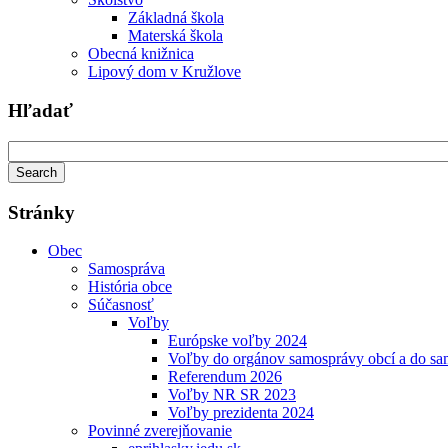
Základná škola
Materská škola
Obecná knižnica
Lipový dom v Kružlove
Hľadať
Stránky
Obec
Samospráva
História obce
Súčasnosť
Voľby
Európske voľby 2024
Voľby do orgánov samosprávy obcí a do s
Referendum 2026
Voľby NR SR 2023
Voľby prezidenta 2024
Povinné zverejňovanie