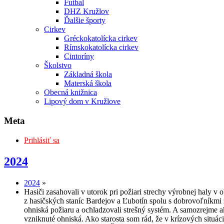
Futbal
DHZ Kružlov
Ďalšie športy
Cirkev
Gréckokatolícka cirkev
Rímskokatolícka cirkev
Cintoríny
Školstvo
Základná škola
Materská škola
Obecná knižnica
Lipový dom v Kružlove
Meta
Prihlásiť sa
2024
2024
»
Hasiči zasahovali v utorok pri požiari strechy výrobnej haly v 
z hasičských staníc Bardejov a Ľubotín spolu s dobrovoľníkmi
ohniská požiaru a ochladzovali strešný systém. A samozrejme a
vzniknuté ohniská. Ako starosta som rád, že v krízových situ