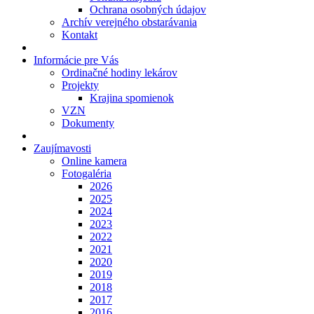
Ochrana osobných údajov
Archív verejného obstarávania
Kontakt
Informácie pre Vás
Ordinačné hodiny lekárov
Projekty
Krajina spomienok
VZN
Dokumenty
Zaujímavosti
Online kamera
Fotogaléria
2026
2025
2024
2023
2022
2021
2020
2019
2018
2017
2016