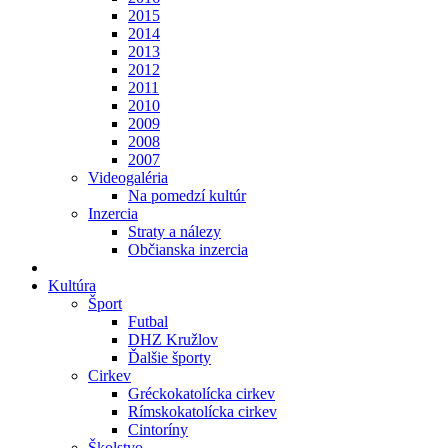
2015
2014
2013
2012
2011
2010
2009
2008
2007
Videogaléria
Na pomedzí kultúr
Inzercia
Straty a nálezy
Občianska inzercia
Kultúra
Šport
Futbal
DHZ Kružlov
Ďalšie športy
Cirkev
Gréckokatolícka cirkev
Rímskokatolícka cirkev
Cintoríny
Školstvo