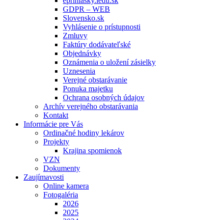
eprihlasky.iedu.sk
GDPR – WEB
Slovensko.sk
Vyhlásenie o prístupnosti
Zmluvy
Faktúry dodávateľské
Objednávky
Oznámenia o uložení zásielky
Uznesenia
Verejné obstarávanie
Ponuka majetku
Ochrana osobných údajov
Archív verejného obstarávania
Kontakt
Informácie pre Vás
Ordinačné hodiny lekárov
Projekty
Krajina spomienok
VZN
Dokumenty
Zaujímavosti
Online kamera
Fotogaléria
2026
2025