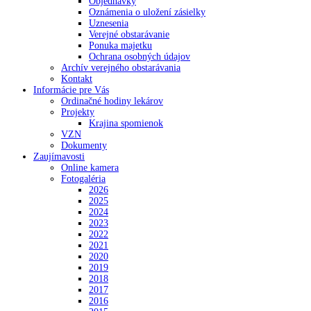
Objednávky
Oznámenia o uložení zásielky
Uznesenia
Verejné obstarávanie
Ponuka majetku
Ochrana osobných údajov
Archív verejného obstarávania
Kontakt
Informácie pre Vás
Ordinačné hodiny lekárov
Projekty
Krajina spomienok
VZN
Dokumenty
Zaujímavosti
Online kamera
Fotogaléria
2026
2025
2024
2023
2022
2021
2020
2019
2018
2017
2016