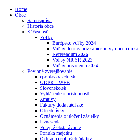
Home
Obec
Samospráva
História obce
Súčasnosť
Voľby
Európske voľby 2024
Voľby do orgánov samosprávy obcí a do s
Referendum 2026
Voľby NR SR 2023
Voľby prezidenta 2024
Povinné zverejňovanie
eprihlasky.iedu.sk
GDPR – WEB
Slovensko.sk
Vyhlásenie o prístupnosti
Zmluvy
Faktúry dodávateľské
Objednávky
Oznámenia o uložení zásielky
Uznesenia
Verejné obstarávanie
Ponuka majetku
Ochrana osobných údajov