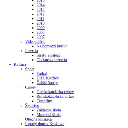
2015
2014
2013
2012
2011
2010
2009
2008
2007
Videogaléria
Na pomedzí kultúr
Inzercia
Straty a nálezy
Občianska inzercia
Kultúra
Šport
Futbal
DHZ Kružlov
Ďalšie športy
Cirkev
Gréckokatolícka cirkev
Rímskokatolícka cirkev
Cintoríny
Školstvo
Základná škola
Materská škola
Obecná knižnica
Lipový dom v Kružlove