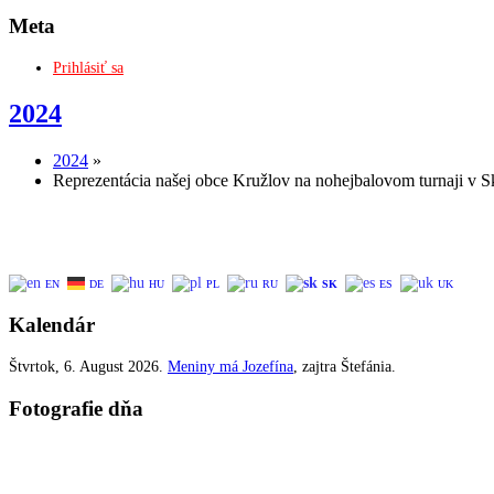
Meta
Prihlásiť sa
2024
2024
»
Reprezentácia našej obce Kružlov na nohejbalovom turnaji v Sk
EN
DE
HU
PL
RU
SK
ES
UK
Kalendár
Štvrtok
, 6. August 2026.
Meniny má
Jozefína
, zajtra
Štefánia
.
Fotografie dňa