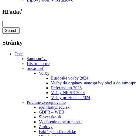
Hľadať
Stránky
Obec
Samospráva
História obce
Súčasnosť
Voľby
Európske voľby 2024
Voľby do orgánov samosprávy obcí a do samosp
Referendum 2026
Voľby NR SR 2023
Voľby prezidenta 2024
Povinné zverejňovanie
eprihlasky.iedu.sk
GDPR – WEB
Slovensko.sk
Vyhlásenie o prístupnosti
Zmluvy
Faktúry dodávateľské