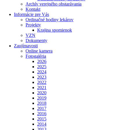
Archív verejného obstarávania
Kontakt
Informácie pre Vás
Ordinačné hodiny lekárov
Projekty
Krajina spomienok
VZN
Dokumenty
Zaujímavosti
Online kamera
Fotogaléria
2026
2025
2024
2023
2022
2021
2020
2019
2018
2017
2016
2015
2014
2013