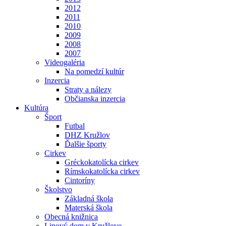
2012
2011
2010
2009
2008
2007
Videogaléria
Na pomedzí kultúr
Inzercia
Straty a nálezy
Občianska inzercia
Kultúra
Šport
Futbal
DHZ Kružlov
Ďalšie športy
Cirkev
Gréckokatolícka cirkev
Rímskokatolícka cirkev
Cintoríny
Školstvo
Základná škola
Materská škola
Obecná knižnica
Lipový dom v Kružlove