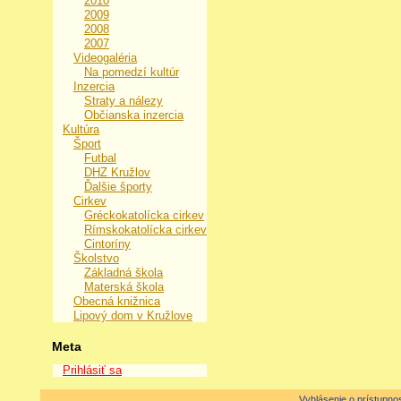
2010
2009
2008
2007
Videogaléria
Na pomedzí kultúr
Inzercia
Straty a nálezy
Občianska inzercia
Kultúra
Šport
Futbal
DHZ Kružlov
Ďalšie športy
Cirkev
Gréckokatolícka cirkev
Rímskokatolícka cirkev
Cintoríny
Školstvo
Základná škola
Materská škola
Obecná knižnica
Lipový dom v Kružlove
Meta
Prihlásiť sa
Vyhlásenie o prístupnos