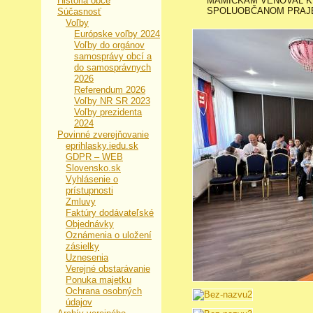
História obce
MAMIČKÁM VENOVAL K
SPOLUOBČANOM PRAJE
Súčasnosť
Voľby
Európske voľby 2024
Voľby do orgánov
samosprávy obcí a
do samosprávnych
2026
Referendum 2026
Voľby NR SR 2023
Voľby prezidenta
2024
Povinné zverejňovanie
eprihlasky.iedu.sk
GDPR – WEB
Slovensko.sk
Vyhlásenie o
prístupnosti
Zmluvy
Faktúry dodávateľské
Objednávky
Oznámenia o uložení
zásielky
Uznesenia
Verejné obstarávanie
Ponuka majetku
Ochrana osobných
údajov