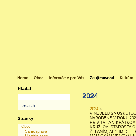
Home
Obec
Informácie pre Vás
Zaujímavosti
Kultúra
Hľadať
2024
2024
»
V NEDEĽU SA USKUTOČ
NARODENÉ V ROKU 20
Stránky
PRIVÍTAL A V KRÁTKO
Obec
KRUŽLOV. STAROSTA 
Samospráva
ŽELANÍM, ABY IM DETI 