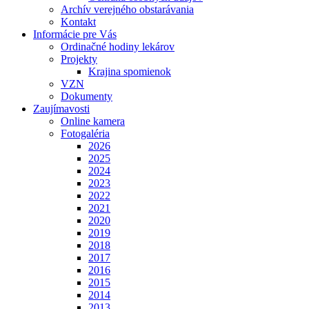
Archív verejného obstarávania
Kontakt
Informácie pre Vás
Ordinačné hodiny lekárov
Projekty
Krajina spomienok
VZN
Dokumenty
Zaujímavosti
Online kamera
Fotogaléria
2026
2025
2024
2023
2022
2021
2020
2019
2018
2017
2016
2015
2014
2013