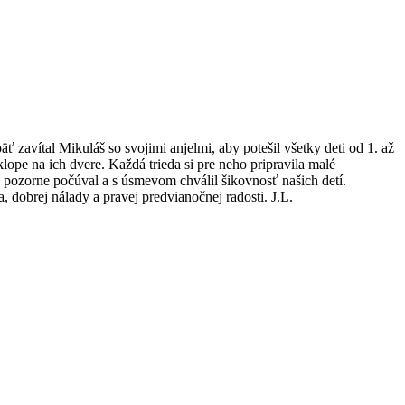
zavítal Mikuláš so svojimi anjelmi, aby potešil všetky deti od 1. až
klope na ich dvere. Každá trieda si pre neho pripravila malé
tko pozorne počúval a s úsmevom chválil šikovnosť našich detí.
 dobrej nálady a pravej predvianočnej radosti. J.L.