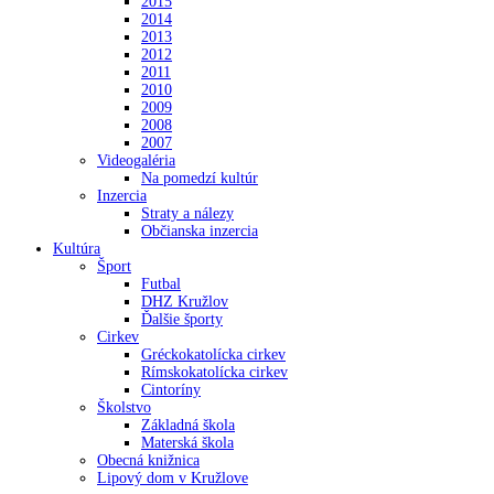
2015
2014
2013
2012
2011
2010
2009
2008
2007
Videogaléria
Na pomedzí kultúr
Inzercia
Straty a nálezy
Občianska inzercia
Kultúra
Šport
Futbal
DHZ Kružlov
Ďalšie športy
Cirkev
Gréckokatolícka cirkev
Rímskokatolícka cirkev
Cintoríny
Školstvo
Základná škola
Materská škola
Obecná knižnica
Lipový dom v Kružlove