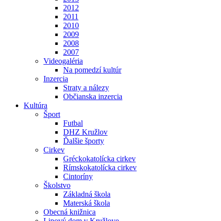
2012
2011
2010
2009
2008
2007
Videogaléria
Na pomedzí kultúr
Inzercia
Straty a nálezy
Občianska inzercia
Kultúra
Šport
Futbal
DHZ Kružlov
Ďalšie športy
Cirkev
Gréckokatolícka cirkev
Rímskokatolícka cirkev
Cintoríny
Školstvo
Základná škola
Materská škola
Obecná knižnica
Lipový dom v Kružlove