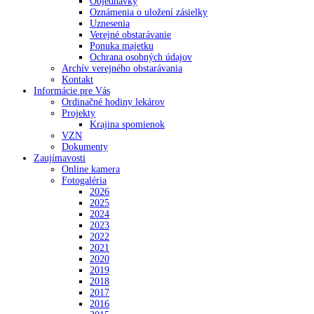
Objednávky
Oznámenia o uložení zásielky
Uznesenia
Verejné obstarávanie
Ponuka majetku
Ochrana osobných údajov
Archív verejného obstarávania
Kontakt
Informácie pre Vás
Ordinačné hodiny lekárov
Projekty
Krajina spomienok
VZN
Dokumenty
Zaujímavosti
Online kamera
Fotogaléria
2026
2025
2024
2023
2022
2021
2020
2019
2018
2017
2016