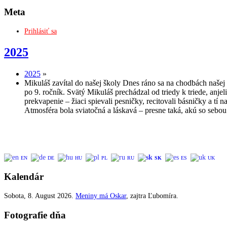
Meta
Prihlásiť sa
2025
2025
»
Mikuláš zavítal do našej školy Dnes ráno sa na chodbách našej 
po 9. ročník. Svätý Mikuláš prechádzal od triedy k triede, anje
prekvapenie – žiaci spievali pesničky, recitovali básničky a tí 
Atmosféra bola sviatočná a láskavá – presne taká, akú so sebou
EN
DE
HU
PL
RU
SK
ES
UK
Kalendár
Sobota
, 8. August 2026.
Meniny má
Oskar
, zajtra
Ľubomíra
.
Fotografie dňa