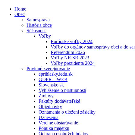
Home
Obec
Samospráva
História obce
Súčasnosť
Voľby
Európske voľby 2024
Voľby do orgánov samosprávy obcí a do s
Referendum 2026
Voľby NR SR 2023
Voľby prezidenta 2024
Povinné zverejňovanie
eprihlasky.iedu.sk
GDPR – WEB
Slovensko.sk
Vyhlásenie o prístupnosti
Zmluvy
Faktúry dodávateľské
Objednávky
Oznámenia o uložení zásielky
Uznesenia
Verejné obstarávanie
Ponuka majetku
Ochrana osobných údajov