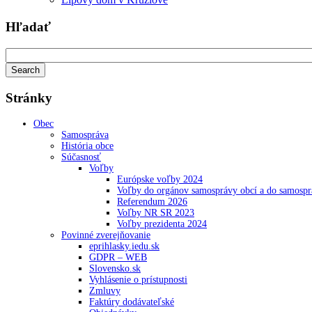
Hľadať
Stránky
Obec
Samospráva
História obce
Súčasnosť
Voľby
Európske voľby 2024
Voľby do orgánov samosprávy obcí a do samosp
Referendum 2026
Voľby NR SR 2023
Voľby prezidenta 2024
Povinné zverejňovanie
eprihlasky.iedu.sk
GDPR – WEB
Slovensko.sk
Vyhlásenie o prístupnosti
Zmluvy
Faktúry dodávateľské