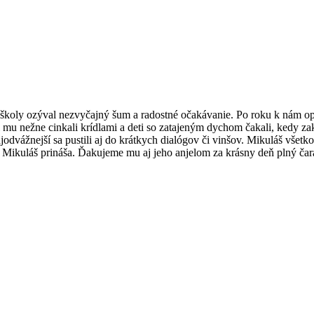
školy ozýval nezvyčajný šum a radostné očakávanie. Po roku k nám opäť 
li mu nežne cinkali krídlami a deti so zatajeným dychom čakali, kedy za
najodvážnejší sa pustili aj do krátkych dialógov či vinšov. Mikuláš vše
 Mikuláš prináša. Ďakujeme mu aj jeho anjelom za krásny deň plný čara,