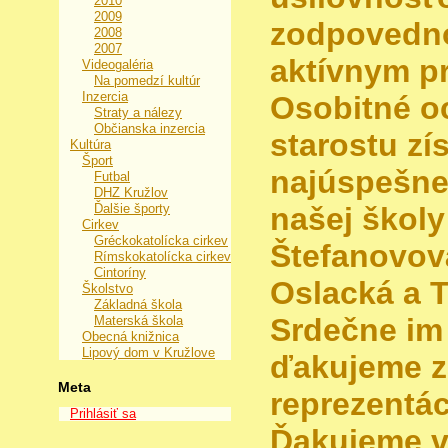
2010
2009
zodpovedn
2008
2007
aktívnym p
Videogaléria
Na pomedzí kultúr
Inzercia
Osobitné o
Straty a nálezy
Občianska inzercia
starostu zís
Kultúra
Šport
najúspešnej
Futbal
DHZ Kružlov
Ďalšie športy
našej školy
Cirkev
Gréckokatolícka cirkev
Štefanovov
Rímskokatolícka cirkev
Cintoríny
Oslacká a T
Školstvo
Základná škola
Srdečne im
Materská škola
Obecná knižnica
Lipový dom v Kružlove
ďakujeme z
Meta
reprezentác
Prihlásiť sa
Ďakujeme v