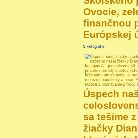
Školského 
Ovocie, zel
finančnou 
Európskej ú
9
Fotografie
Úspech naš
celoslovens
sa tešíme 
žiačky Dia