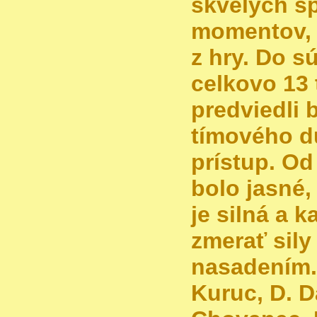
skvelých š
momentov, 
z hry. Do s
celkovo 13 
predviedli 
tímového du
prístup. O
bolo jasné,
je silná a k
zmerať sil
nasadením. 
Kuruc, D. 