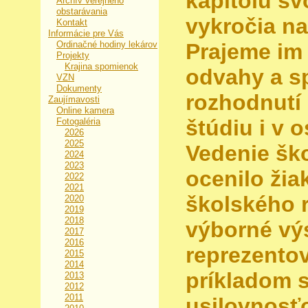
kapitolu sv
Archív verejného
obstarávania
vykročia na
Kontakt
Informácie pre Vás
Ordinačné hodiny lekárov
Prajeme im
Projekty
Krajina spomienok
odvahy a s
VZN
Dokumenty
rozhodnutí
Zaujímavosti
Online kamera
štúdiu i v 
Fotogaléria
2026
2025
Vedenie šk
2024
2023
ocenilo žia
2022
2021
školského r
2020
2019
2018
výborné vý
2017
2016
reprezentov
2015
2014
príkladom 
2013
2012
2011
usilovnosť