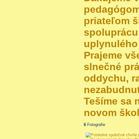
pedagógom,
priateľom š
spoluprácu
uplynulého
Prajeme vš
slnečné pr
oddychu, ra
nezabudnut
Tešíme sa n
novom škol
6
Fotografie