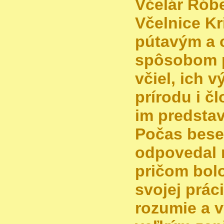
Včelár Róbe
Včelnice K
pútavým a
spôsobom pr
včiel, ich 
prírodu i č
im predstav
Počas bese
odpovedal 
pričom bolo
svojej prác
rozumie a v