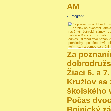
AM
7
Fotografie
Za poznaní
dobrodružs
Žiaci 6. a 7
Kružlov sa 
školského v
Počas dvoch
Bojnický z