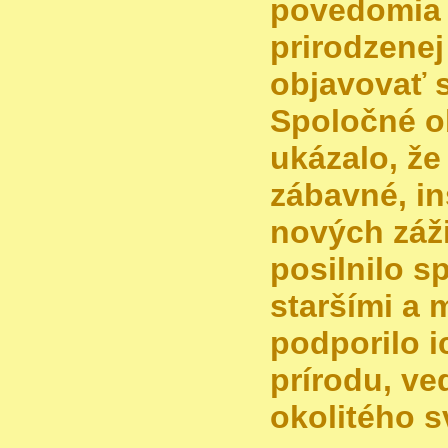
povedomia 
prirodzenej
objavovať s
Spoločné o
ukázalo, že
zábavné, in
nových záž
posilnilo s
staršími a 
podporilo i
prírodu, v
okolitého sv