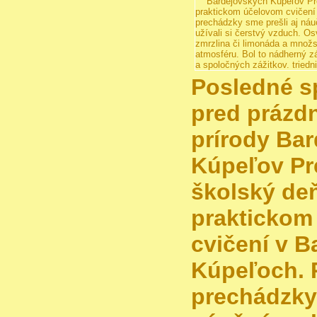
Posledné s
pred prázd
prírody Ba
Kúpeľov Pr
školský deň
praktickom
cvičení v 
Kúpeľoch. 
prechádzky 