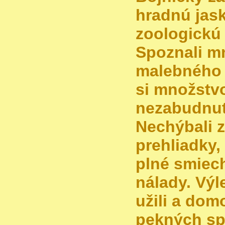
hradnú jas
zoologickú
Spoznali m
malebného 
si množstv
nezabudnut
Nechýbali 
prehliadky,
plné smiec
nálady. Výle
užili a domo
pekných sp