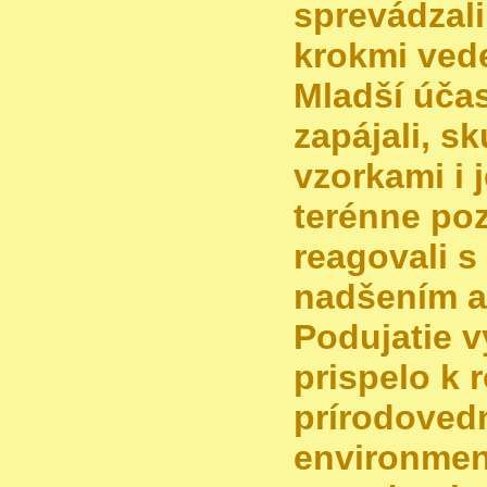
sprevádzali
krokmi ved
Mladší účas
zapájali, sk
vzorkami i
terénne po
reagovali s
nadšením a
Podujatie 
prispelo k 
prírodoved
environmen