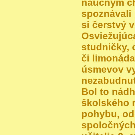
náučným c
spoznávali 
si čerstvý 
Osviežujúc
studničky, 
či limonád
úsmevov vyt
nezabudnut
Bol to nádh
školského r
pohybu, od
spoločných 