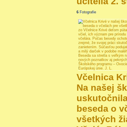
učitelia 2. 
6
Fotografie
Včelnica Kr
Na našej šk
uskutočnil
beseda o v
všetkých ži