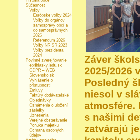
História obce
Súčasnosť
Voľby
Európske voľby 2024
Voľby do orgánov
samosprávy obcí a
do samosprávnych
2026
Referendum 2026
Voľby NR SR 2023
Voľby prezidenta
2024
Záver škol
Povinné zverejňovanie
eprihlasky.iedu.sk
2025/2026 
GDPR – WEB
Slovensko.sk
Posledný š
Vyhlásenie o
prístupnosti
Zmluvy
niesol v sl
Faktúry dodávateľské
Objednávky
atmosfére. 
Oznámenia o uložení
zásielky
s našimi de
Uznesenia
Verejné obstarávanie
Ponuka majetku
zatvárajú 
Ochrana osobných
údajov