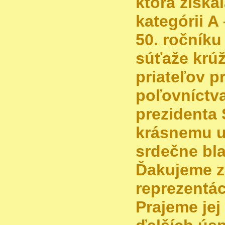
ktorá získal
kategórii A 
50. ročníku
súťaže krú
priateľov p
poľovníctv
prezidenta
krásnemu u
srdečne bl
Ďakujeme z
reprezentác
Prajeme jej