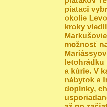
piatakov Te
piataci vybr
okolie Levo
kroky viedl
Markušovie
možnosť na
Mariássyov
letohrádku
a kúrie. V ka
nábytok a i
doplnky, c
usporiadané
až po začia