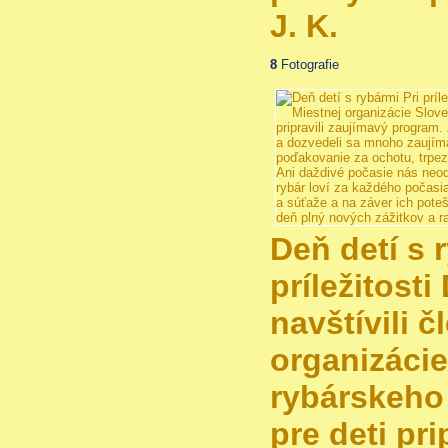
J. K.
8
Fotografie
Deň detí s 
príležitost
navštívili 
organizáci
rybárskeho 
pre deti pri