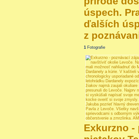
prírode dos
úspech. Pra
ďalších úsp
z poznávani
1
Fotografie
Exkurzno -