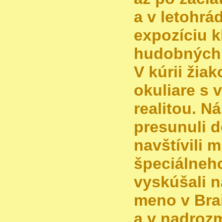
a v letohrá
expozíciu 
hudobných 
V kúrii žia
okuliare s 
realitou. N
presunuli d
navštívili
špeciálneho
vyskúšali n
meno v Bra
a v nadroz