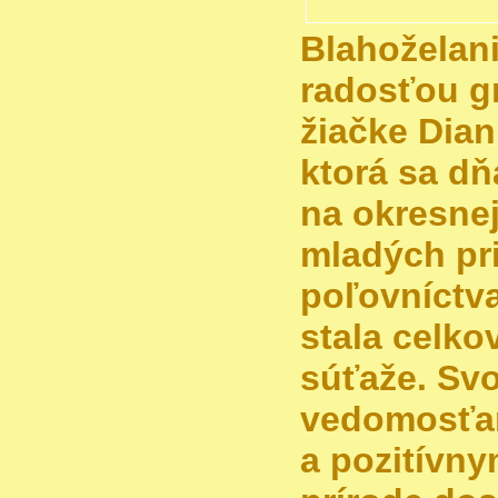
Blahoželan
radosťou g
žiačke Dia
ktorá sa dň
na okresnej
mladých pri
poľovníctv
stala celko
súťaže. Sv
vedomosťam
a pozitívn