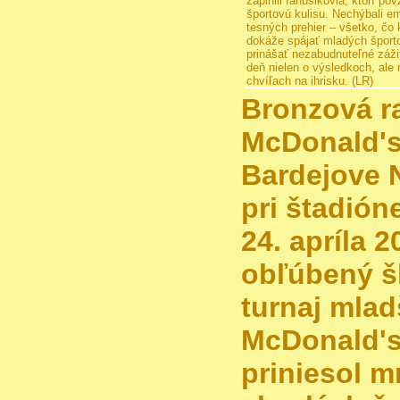
Bronzová r
McDonald's
Bardejove N
pri štadión
24. apríla 
obľúbený š
turnaj mlad
McDonald's
priniesol 