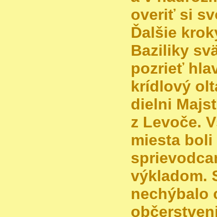
overiť si s
Ďalšie krok
Baziliky s
pozrieť hla
krídlový ol
dielni Majs
z Levoče. V
miesta bol
sprievodca
výkladom. 
nechýbalo 
občerstveni