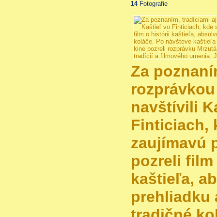
14
Fotografie
Za poznaním
rozprávkou 
navštívili K
Finticiach,
zaujímavú 
pozreli film
kaštieľa, a
prehliadku 
tradičné ko