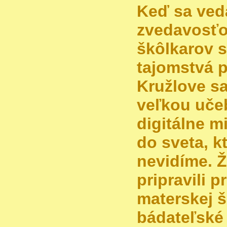
Keď sa veda
zvedavosťou
škôlkarov 
tajomstvá p
Kružlove sa
veľkou uče
digitálne 
do sveta, k
nevidíme. Ž
pripravili pr
materskej 
bádateľské 