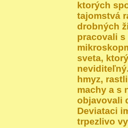
ktorých sp
tajomstvá r
drobných ži
pracovali s
mikroskopmi
sveta, ktor
neviditeľný
hmyz, rastli
machy a s 
objavovali d
Deviataci i
trpezlivo vy