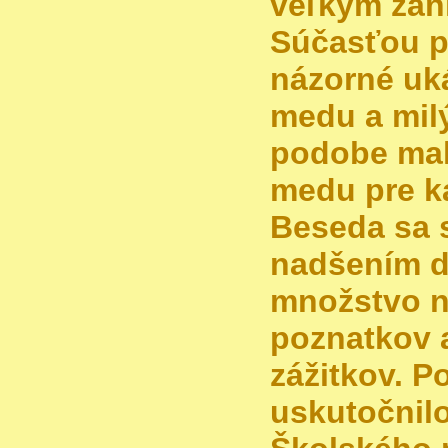
veľkým zan
Súčasťou po
názorné uk
medu a mil
podobe mal
medu pre k
Beseda sa s
nadšením de
množstvo 
poznatkov 
zážitkov. P
uskutočnilo