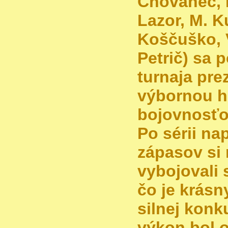
Chovanec, P
Lazor, M. Ku
Koščuško, V
Petrič) sa 
turnaja pre
výbornou h
bojovnosťo
Po sérii na
zápasov si
vybojovali 
čo je krásn
silnej konku
výkon bol 