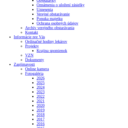
Objednávky
Oznámenia o uložení zásielky
Uznesenia
Verejné obstarávanie
Ponuka majetku
Ochrana osobných údajov
Archív verejného obstarávania
Kontakt
Informácie pre Vás
Ordinačné hodiny lekárov
Projekty
Krajina spomienok
VZN
Dokumenty
Zaujímavosti
Online kamera
Fotogaléria
2026
2025
2024
2023
2022
2021
2020
2019
2018
2017
2016