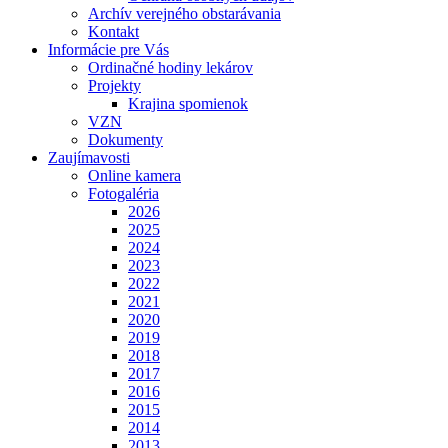
Archív verejného obstarávania
Kontakt
Informácie pre Vás
Ordinačné hodiny lekárov
Projekty
Krajina spomienok
VZN
Dokumenty
Zaujímavosti
Online kamera
Fotogaléria
2026
2025
2024
2023
2022
2021
2020
2019
2018
2017
2016
2015
2014
2013