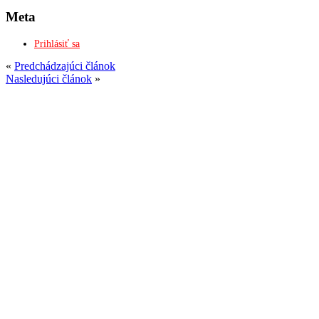
Meta
Prihlásiť sa
«
Predchádzajúci článok
Nasledujúci článok
»