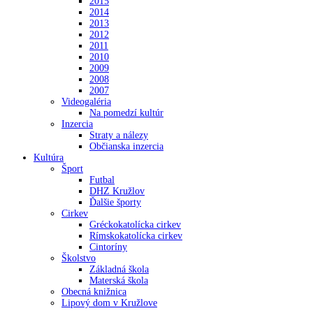
2015
2014
2013
2012
2011
2010
2009
2008
2007
Videogaléria
Na pomedzí kultúr
Inzercia
Straty a nálezy
Občianska inzercia
Kultúra
Šport
Futbal
DHZ Kružlov
Ďalšie športy
Cirkev
Gréckokatolícka cirkev
Rímskokatolícka cirkev
Cintoríny
Školstvo
Základná škola
Materská škola
Obecná knižnica
Lipový dom v Kružlove