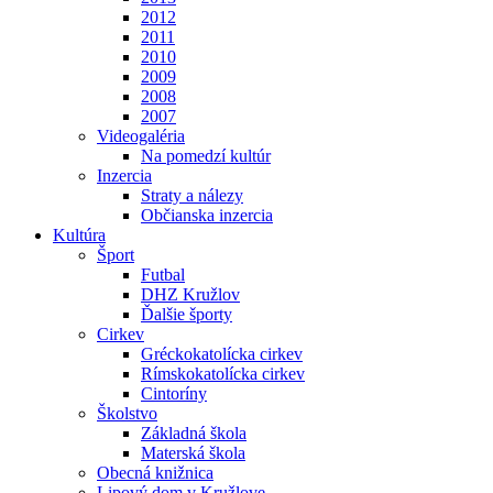
2012
2011
2010
2009
2008
2007
Videogaléria
Na pomedzí kultúr
Inzercia
Straty a nálezy
Občianska inzercia
Kultúra
Šport
Futbal
DHZ Kružlov
Ďalšie športy
Cirkev
Gréckokatolícka cirkev
Rímskokatolícka cirkev
Cintoríny
Školstvo
Základná škola
Materská škola
Obecná knižnica
Lipový dom v Kružlove