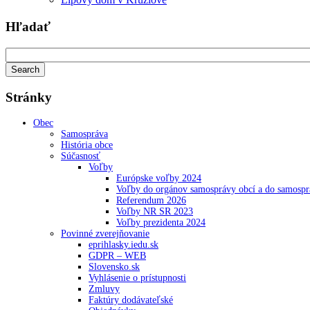
Hľadať
Stránky
Obec
Samospráva
História obce
Súčasnosť
Voľby
Európske voľby 2024
Voľby do orgánov samosprávy obcí a do samosp
Referendum 2026
Voľby NR SR 2023
Voľby prezidenta 2024
Povinné zverejňovanie
eprihlasky.iedu.sk
GDPR – WEB
Slovensko.sk
Vyhlásenie o prístupnosti
Zmluvy
Faktúry dodávateľské