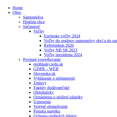
Home
Obec
Samospráva
História obce
Súčasnosť
Voľby
Európske voľby 2024
Voľby do orgánov samosprávy obcí a do s
Referendum 2026
Voľby NR SR 2023
Voľby prezidenta 2024
Povinné zverejňovanie
eprihlasky.iedu.sk
GDPR – WEB
Slovensko.sk
Vyhlásenie o prístupnosti
Zmluvy
Faktúry dodávateľské
Objednávky
Oznámenia o uložení zásielky
Uznesenia
Verejné obstarávanie
Ponuka majetku
Ochrana osobných údajov