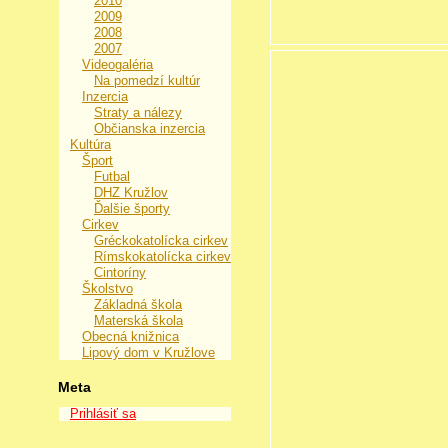
2010
2009
2008
2007
Videogaléria
Na pomedzí kultúr
Inzercia
Straty a nálezy
Občianska inzercia
Kultúra
Šport
Futbal
DHZ Kružlov
Ďalšie športy
Cirkev
Gréckokatolícka cirkev
Rímskokatolícka cirkev
Cintoríny
Školstvo
Základná škola
Materská škola
Obecná knižnica
Lipový dom v Kružlove
Meta
Prihlásiť sa