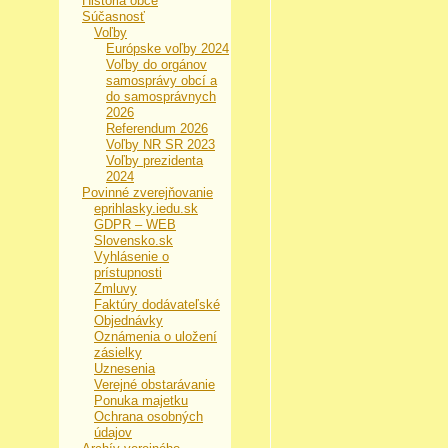
História obce
Súčasnosť
Voľby
Európske voľby 2024
Voľby do orgánov
samosprávy obcí a
do samosprávnych
2026
Referendum 2026
Voľby NR SR 2023
Voľby prezidenta
2024
Povinné zverejňovanie
eprihlasky.iedu.sk
GDPR – WEB
Slovensko.sk
Vyhlásenie o
prístupnosti
Zmluvy
Faktúry dodávateľské
Objednávky
Oznámenia o uložení
zásielky
Uznesenia
Verejné obstarávanie
Ponuka majetku
Ochrana osobných
údajov