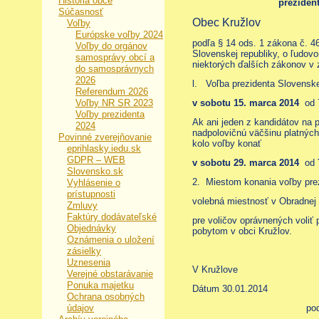
História obce
preziden
Súčasnosť
Obec Kružlov
Voľby
Európske voľby 2024
podľa § 14 ods. 1 zákona č. 4
Voľby do orgánov
Slovenskej republiky, o ľudovo
samosprávy obcí a
niektorých ďalších zákonov v 
do samosprávnych
2026
l. Voľba prezidenta Slovenske
Referendum 2026
Voľby NR SR 2023
v sobotu 15. marca 2014
od 7
Voľby prezidenta
Ak ani jeden z kandidátov na 
2024
nadpolovičnú väčšinu platnýc
Povinné zverejňovanie
kolo voľby konať
eprihlasky.iedu.sk
GDPR – WEB
v sobotu 29. marca 2014
od
Slovensko.sk
2. Miestom konania voľby prez
Vyhlásenie o
prístupnosti
volebná miestnosť v Obradnej
Zmluvy
Faktúry dodávateľské
pre voličov oprávnených voliť 
Objednávky
pobytom v obci Kružlov.
Oznámenia o uložení
zásielky
Uznesenia
V Kružlove
Verejné obstarávanie
Ponuka majetku
Dátum 30.01.2014
Ochrana osobných
údajov
pod