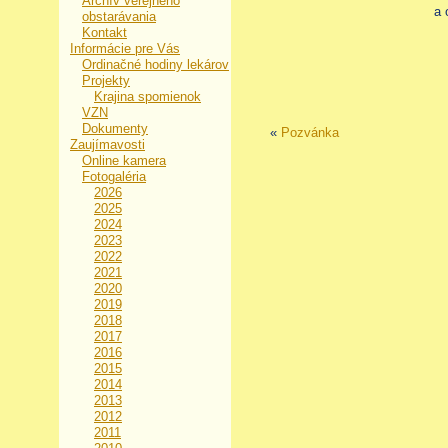
Archív verejného
a 
obstarávania
Kontakt
Informácie pre Vás
Ordinačné hodiny lekárov
Projekty
Krajina spomienok
VZN
Dokumenty
«
Pozvánka
Zaujímavosti
Online kamera
Fotogaléria
2026
2025
2024
2023
2022
2021
2020
2019
2018
2017
2016
2015
2014
2013
2012
2011