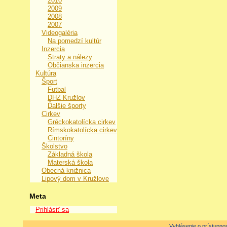
2010
2009
2008
2007
Videogaléria
Na pomedzí kultúr
Inzercia
Straty a nálezy
Občianska inzercia
Kultúra
Šport
Futbal
DHZ Kružlov
Ďalšie športy
Cirkev
Gréckokatolícka cirkev
Rímskokatolícka cirkev
Cintoríny
Školstvo
Základná škola
Materská škola
Obecná knižnica
Lipový dom v Kružlove
Meta
Prihlásiť sa
Vyhlásenie o prístupnos