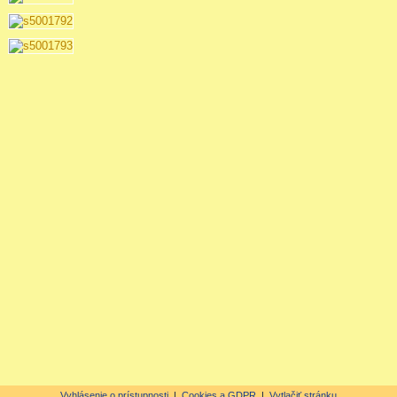
Vyhlásenie o prístupnosti
|
Cookies a GDPR
|
Vytlačiť stránku