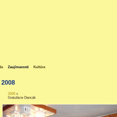
ás
Zaujímavosti
Kultúra
2008
2008
»
Gratulácie Dancák