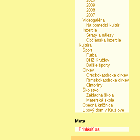
2010
2009
2008
2007
Videogaléria
Na pomedzí kultúr
Inzercia
Straty a nálezy
Občianska inzercia
Kultúra
Šport
Futbal
DHZ Kružlov
Ďalšie športy
Cirkev
Gréckokatolícka cirkev
Rímskokatolícka cirkev
Cintoríny
Školstvo
Základná škola
Materská škola
Obecná knižnica
Lipový dom v Kružlove
Meta
Prihlásiť sa