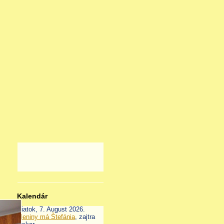
Kalendár
Piatok
, 7. August 2026.
Meniny má
Štefánia
, zajtra