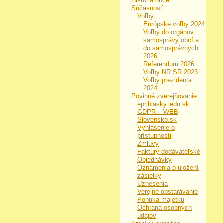
História obce
Súčasnosť
Voľby
Európske voľby 2024
Voľby do orgánov
samosprávy obcí a
do samosprávnych
2026
Referendum 2026
Voľby NR SR 2023
Voľby prezidenta
2024
Povinné zverejňovanie
eprihlasky.iedu.sk
GDPR – WEB
Slovensko.sk
Vyhlásenie o
prístupnosti
Zmluvy
Faktúry dodávateľské
Objednávky
Oznámenia o uložení
zásielky
Uznesenia
Verejné obstarávanie
Ponuka majetku
Ochrana osobných
údajov