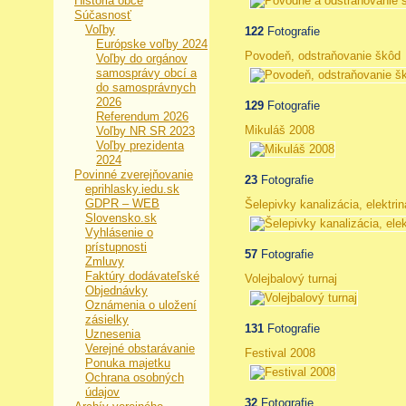
História obce
Súčasnosť
Voľby
122
Fotografie
Európske voľby 2024
Povodeň, odstraňovanie škôd
Voľby do orgánov
samosprávy obcí a
do samosprávnych
2026
129
Fotografie
Referendum 2026
Mikuláš 2008
Voľby NR SR 2023
Voľby prezidenta
2024
Povinné zverejňovanie
23
Fotografie
eprihlasky.iedu.sk
GDPR – WEB
Šelepivky kanalizácia, elektrin
Slovensko.sk
Vyhlásenie o
prístupnosti
57
Fotografie
Zmluvy
Faktúry dodávateľské
Volejbalový turnaj
Objednávky
Oznámenia o uložení
zásielky
131
Fotografie
Uznesenia
Verejné obstarávanie
Festival 2008
Ponuka majetku
Ochrana osobných
údajov
32
Fotografie