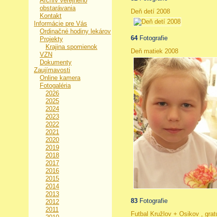
Archív verejného
obstarávania
Deň detí 2008
Kontakt
Informácie pre Vás
Ordinačné hodiny lekárov
64
Fotografie
Projekty
Krajina spomienok
Deň matiek 2008
VZN
Dokumenty
Zaujímavosti
Online kamera
Fotogaléria
2026
2025
2024
2023
2022
2021
2020
2019
2018
2017
2016
2015
2014
2013
83
Fotografie
2012
2011
Futbal Kružlov + Osikov , gr