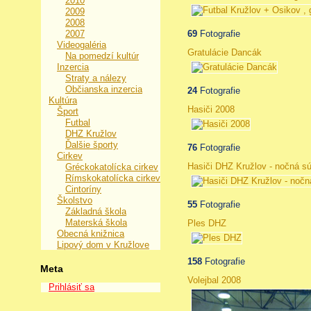
2010
2009
2008
2007
69
Fotografie
Videogaléria
Gratulácie Dancák
Na pomedzí kultúr
Inzercia
Straty a nálezy
Občianska inzercia
24
Fotografie
Kultúra
Hasiči 2008
Šport
Futbal
DHZ Kružlov
Ďalšie športy
76
Fotografie
Cirkev
Hasiči DHZ Kružlov - nočná s
Gréckokatolícka cirkev
Rímskokatolícka cirkev
Cintoríny
Školstvo
55
Fotografie
Základná škola
Materská škola
Ples DHZ
Obecná knižnica
Lipový dom v Kružlove
158
Fotografie
Meta
Volejbal 2008
Prihlásiť sa