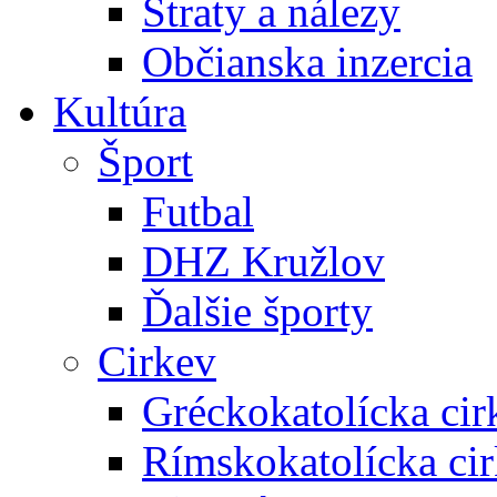
Straty a nálezy
Občianska inzercia
Kultúra
Šport
Futbal
DHZ Kružlov
Ďalšie športy
Cirkev
Gréckokatolícka cir
Rímskokatolícka ci