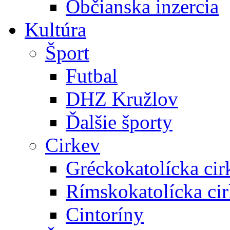
Občianska inzercia
Kultúra
Šport
Futbal
DHZ Kružlov
Ďalšie športy
Cirkev
Gréckokatolícka cir
Rímskokatolícka ci
Cintoríny