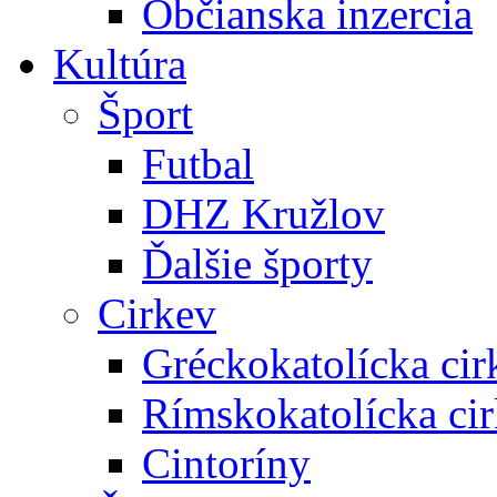
Občianska inzercia
Kultúra
Šport
Futbal
DHZ Kružlov
Ďalšie športy
Cirkev
Gréckokatolícka cir
Rímskokatolícka ci
Cintoríny