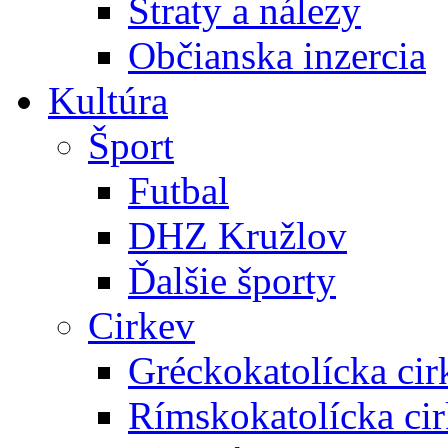
Straty a nálezy
Občianska inzercia
Kultúra
Šport
Futbal
DHZ Kružlov
Ďalšie športy
Cirkev
Gréckokatolícka cir
Rímskokatolícka ci