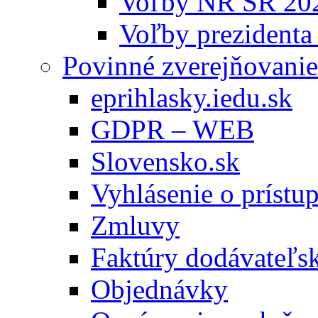
Voľby NR SR 20
Voľby prezidenta
Povinné zverejňovanie
eprihlasky.iedu.sk
GDPR – WEB
Slovensko.sk
Vyhlásenie o prístup
Zmluvy
Faktúry dodávateľs
Objednávky