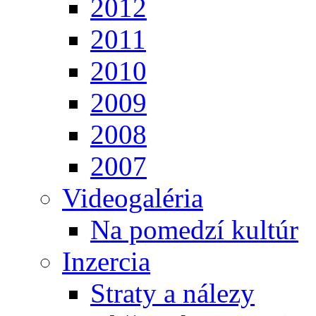
2012
2011
2010
2009
2008
2007
Videogaléria
Na pomedzí kultúr
Inzercia
Straty a nálezy