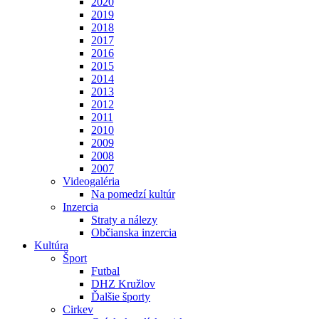
2020
2019
2018
2017
2016
2015
2014
2013
2012
2011
2010
2009
2008
2007
Videogaléria
Na pomedzí kultúr
Inzercia
Straty a nálezy
Občianska inzercia
Kultúra
Šport
Futbal
DHZ Kružlov
Ďalšie športy
Cirkev