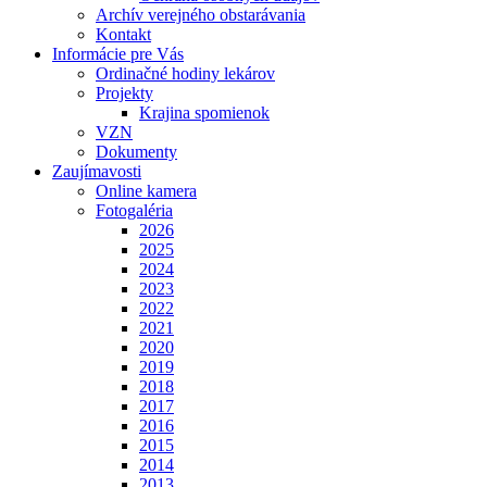
Archív verejného obstarávania
Kontakt
Informácie pre Vás
Ordinačné hodiny lekárov
Projekty
Krajina spomienok
VZN
Dokumenty
Zaujímavosti
Online kamera
Fotogaléria
2026
2025
2024
2023
2022
2021
2020
2019
2018
2017
2016
2015
2014
2013