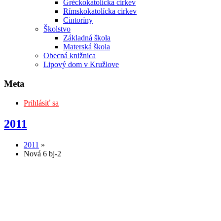
Gréckokatolícka cirkev
Rímskokatolícka cirkev
Cintoríny
Školstvo
Základná škola
Materská škola
Obecná knižnica
Lipový dom v Kružlove
Meta
Prihlásiť sa
2011
2011
»
Nová 6 bj-2