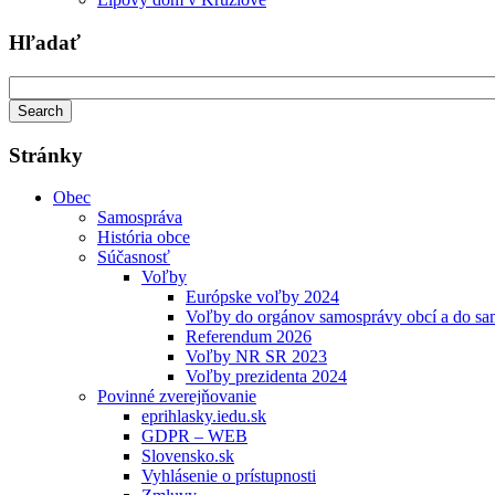
Hľadať
Stránky
Obec
Samospráva
História obce
Súčasnosť
Voľby
Európske voľby 2024
Voľby do orgánov samosprávy obcí a do s
Referendum 2026
Voľby NR SR 2023
Voľby prezidenta 2024
Povinné zverejňovanie
eprihlasky.iedu.sk
GDPR – WEB
Slovensko.sk
Vyhlásenie o prístupnosti