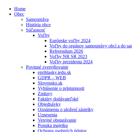
Home
Obec
Samospráva
História obce
Súčasnosť
Voľby
Európske voľby 2024
Voľby do orgánov samosprávy obcí a do s
Referendum 2026
Voľby NR SR 2023
Voľby prezidenta 2024
Povinné zverejňovanie
eprihlasky.iedu.sk
GDPR – WEB
Slovensko.sk
Vyhlásenie o prístupnosti
Zmluvy
Faktúry dodávateľské
Objednávky
Oznámenia o uložení zásielky
Uznesenia
Verejné obstarávanie
Ponuka majetku
Ochrana osobných údajov