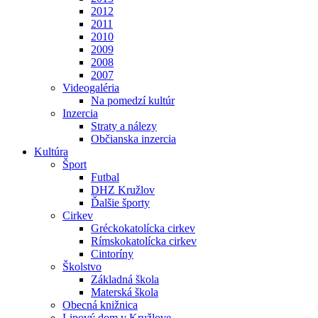
2012
2011
2010
2009
2008
2007
Videogaléria
Na pomedzí kultúr
Inzercia
Straty a nálezy
Občianska inzercia
Kultúra
Šport
Futbal
DHZ Kružlov
Ďalšie športy
Cirkev
Gréckokatolícka cirkev
Rímskokatolícka cirkev
Cintoríny
Školstvo
Základná škola
Materská škola
Obecná knižnica
Lipový dom v Kružlove