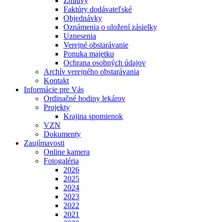
Zmluvy
Faktúry dodávateľské
Objednávky
Oznámenia o uložení zásielky
Uznesenia
Verejné obstarávanie
Ponuka majetku
Ochrana osobných údajov
Archív verejného obstarávania
Kontakt
Informácie pre Vás
Ordinačné hodiny lekárov
Projekty
Krajina spomienok
VZN
Dokumenty
Zaujímavosti
Online kamera
Fotogaléria
2026
2025
2024
2023
2022
2021