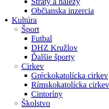
Straty a nálezy
Občianska inzercia
Kultúra
Šport
Futbal
DHZ Kružlov
Ďalšie športy
Cirkev
Gréckokatolícka cirkev
Rímskokatolícka cirke
Cintoríny
Školstvo