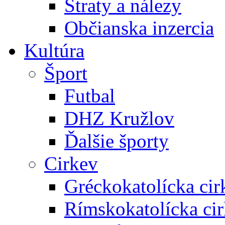
Straty a nálezy
Občianska inzercia
Kultúra
Šport
Futbal
DHZ Kružlov
Ďalšie športy
Cirkev
Gréckokatolícka cir
Rímskokatolícka ci