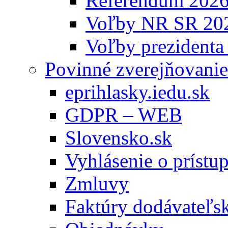
Referendum 202
Voľby NR SR 20
Voľby prezidenta
Povinné zverejňovanie
eprihlasky.iedu.sk
GDPR – WEB
Slovensko.sk
Vyhlásenie o prístup
Zmluvy
Faktúry dodávateľs