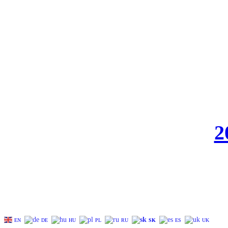
2
EN
DE
HU
PL
RU
SK
ES
UK