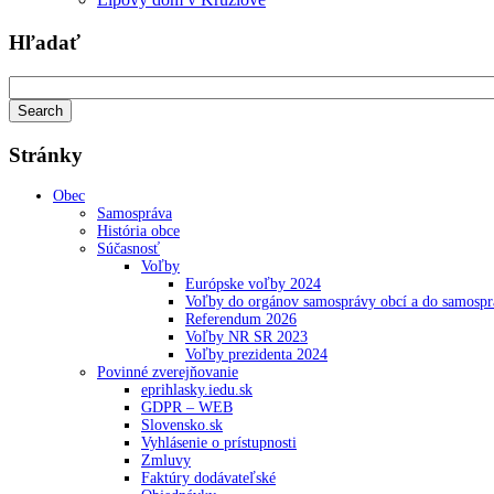
Hľadať
Stránky
Obec
Samospráva
História obce
Súčasnosť
Voľby
Európske voľby 2024
Voľby do orgánov samosprávy obcí a do samosp
Referendum 2026
Voľby NR SR 2023
Voľby prezidenta 2024
Povinné zverejňovanie
eprihlasky.iedu.sk
GDPR – WEB
Slovensko.sk
Vyhlásenie o prístupnosti
Zmluvy
Faktúry dodávateľské