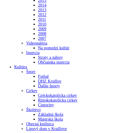
2015
2014
2013
2012
2011
2010
2009
2008
2007
Videogaléria
Na pomedzí kultúr
Inzercia
Straty a nálezy
Občianska inzercia
Kultúra
Šport
Futbal
DHZ Kružlov
Ďalšie športy
Cirkev
Gréckokatolícka cirkev
Rímskokatolícka cirkev
Cintoríny
Školstvo
Základná škola
Materská škola
Obecná knižnica
Lipový dom v Kružlove