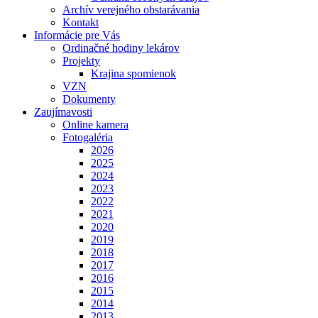
Archív verejného obstarávania
Kontakt
Informácie pre Vás
Ordinačné hodiny lekárov
Projekty
Krajina spomienok
VZN
Dokumenty
Zaujímavosti
Online kamera
Fotogaléria
2026
2025
2024
2023
2022
2021
2020
2019
2018
2017
2016
2015
2014
2013