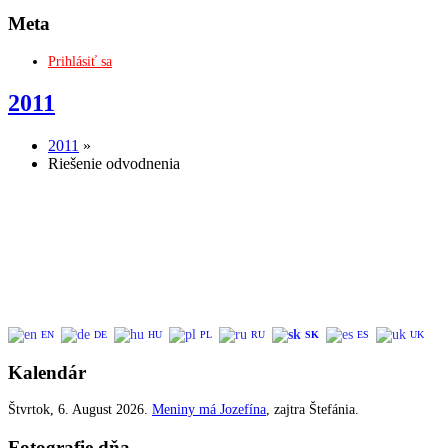
Meta
Prihlásiť sa
2011
2011
»
Riešenie odvodnenia
EN
DE
HU
PL
RU
SK
ES
UK
Kalendár
Štvrtok
, 6. August 2026.
Meniny má
Jozefína
, zajtra
Štefánia
.
Fotografie dňa