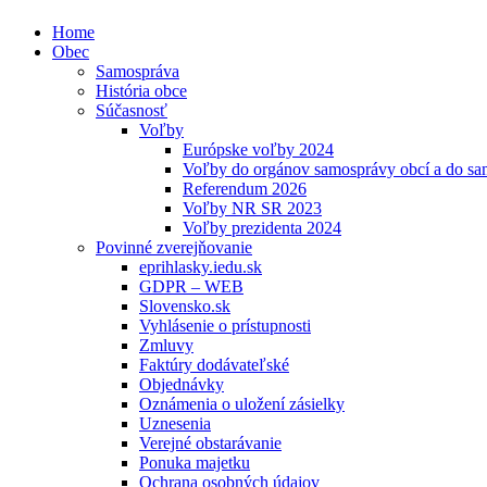
Home
Obec
Samospráva
História obce
Súčasnosť
Voľby
Európske voľby 2024
Voľby do orgánov samosprávy obcí a do s
Referendum 2026
Voľby NR SR 2023
Voľby prezidenta 2024
Povinné zverejňovanie
eprihlasky.iedu.sk
GDPR – WEB
Slovensko.sk
Vyhlásenie o prístupnosti
Zmluvy
Faktúry dodávateľské
Objednávky
Oznámenia o uložení zásielky
Uznesenia
Verejné obstarávanie
Ponuka majetku
Ochrana osobných údajov