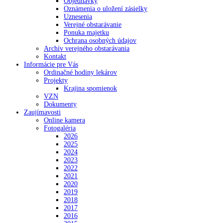
Objednávky
Oznámenia o uložení zásielky
Uznesenia
Verejné obstarávanie
Ponuka majetku
Ochrana osobných údajov
Archív verejného obstarávania
Kontakt
Informácie pre Vás
Ordinačné hodiny lekárov
Projekty
Krajina spomienok
VZN
Dokumenty
Zaujímavosti
Online kamera
Fotogaléria
2026
2025
2024
2023
2022
2021
2020
2019
2018
2017
2016