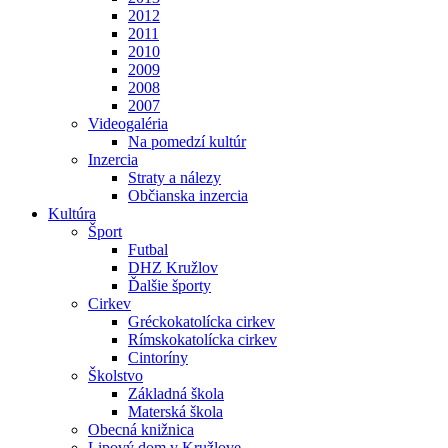
2012
2011
2010
2009
2008
2007
Videogaléria
Na pomedzí kultúr
Inzercia
Straty a nálezy
Občianska inzercia
Kultúra
Šport
Futbal
DHZ Kružlov
Ďalšie športy
Cirkev
Gréckokatolícka cirkev
Rímskokatolícka cirkev
Cintoríny
Školstvo
Základná škola
Materská škola
Obecná knižnica
Lipový dom v Kružlove