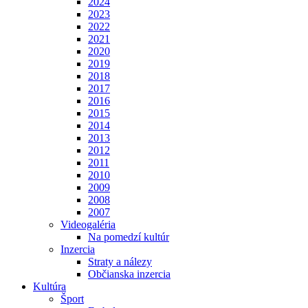
2024
2023
2022
2021
2020
2019
2018
2017
2016
2015
2014
2013
2012
2011
2010
2009
2008
2007
Videogaléria
Na pomedzí kultúr
Inzercia
Straty a nálezy
Občianska inzercia
Kultúra
Šport