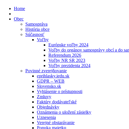
Home
Obec
Samospráva
História obce
Súčasnosť
Voľby
Európske voľby 2024
Voľby do orgánov samosprávy obcí a do s
Referendum 2026
Voľby NR SR 2023
Voľby prezidenta 2024
Povinné zverejňovanie
eprihlasky.iedu.sk
GDPR – WEB
Slovensko.sk
Vyhlásenie o prístupnosti
Zmluvy
Faktúry dodávateľské
Objednávky
Oznámenia o uložení zásielky
Uznesenia
Verejné obstarávanie
Ponuka majetku