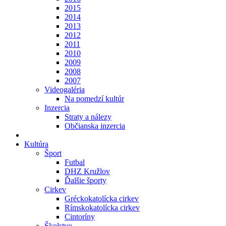
2015
2014
2013
2012
2011
2010
2009
2008
2007
Videogaléria
Na pomedzí kultúr
Inzercia
Straty a nálezy
Občianska inzercia
Kultúra
Šport
Futbal
DHZ Kružlov
Ďalšie športy
Cirkev
Gréckokatolícka cirkev
Rímskokatolícka cirkev
Cintoríny
Školstvo