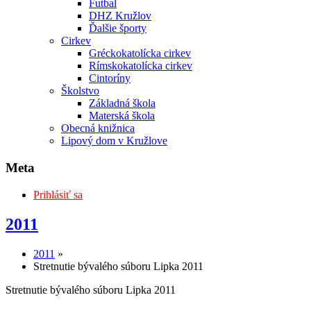
Futbal
DHZ Kružlov
Ďalšie športy
Cirkev
Gréckokatolícka cirkev
Rímskokatolícka cirkev
Cintoríny
Školstvo
Základná škola
Materská škola
Obecná knižnica
Lipový dom v Kružlove
Meta
Prihlásiť sa
2011
2011
»
Stretnutie bývalého súboru Lipka 2011
Stretnutie bývalého súboru Lipka 2011