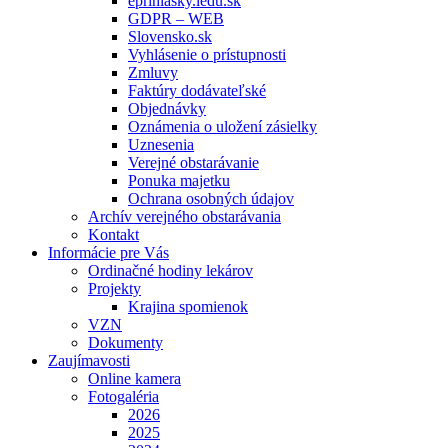
eprihlasky.iedu.sk
GDPR – WEB
Slovensko.sk
Vyhlásenie o prístupnosti
Zmluvy
Faktúry dodávateľské
Objednávky
Oznámenia o uložení zásielky
Uznesenia
Verejné obstarávanie
Ponuka majetku
Ochrana osobných údajov
Archív verejného obstarávania
Kontakt
Informácie pre Vás
Ordinačné hodiny lekárov
Projekty
Krajina spomienok
VZN
Dokumenty
Zaujímavosti
Online kamera
Fotogaléria
2026
2025