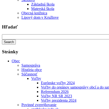
Základná škola
Materská škola
Obecná knižnica
Lipový dom v Kružlove
Hľadať
Stránky
Obec
Samospráva
História obce
Súčasnosť
Voľby
Európske voľby 2024
Voľby do orgánov samosprávy obcí a do s
Referendum 2026
Voľby NR SR 2023
Voľby prezidenta 2024
Povinné zverejňovanie