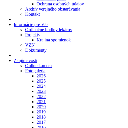
Ochrana osobných údajov
Archív verejného obstarávania
Kontakt
Informácie pre Vás
Ordinačné hodiny lekárov
Projekty
Krajina spomienok
VZN
Dokumenty
Zaujímavosti
Online kamera
Fotogaléria
2026
2025
2024
2023
2022
2021
2020
2019
2018
2017
2016