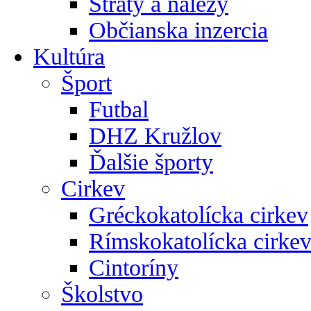
Straty a nálezy
Občianska inzercia
Kultúra
Šport
Futbal
DHZ Kružlov
Ďalšie športy
Cirkev
Gréckokatolícka cirkev
Rímskokatolícka cirke
Cintoríny
Školstvo