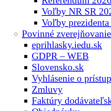
Referendum 202
Voľby NR SR 20
Voľby prezidenta
Povinné zverejňovanie
eprihlasky.iedu.sk
GDPR – WEB
Slovensko.sk
Vyhlásenie o prístup
Zmluvy
Faktúry dodávateľs