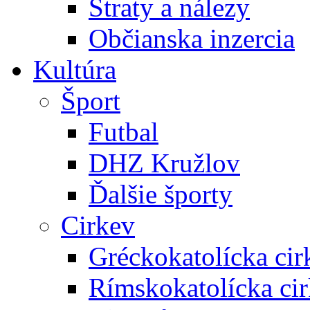
Straty a nálezy
Občianska inzercia
Kultúra
Šport
Futbal
DHZ Kružlov
Ďalšie športy
Cirkev
Gréckokatolícka cir
Rímskokatolícka ci