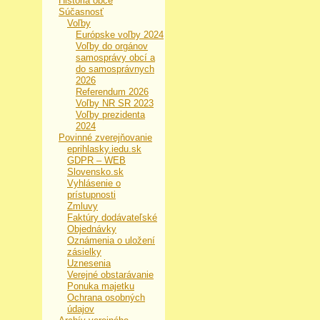
História obce
Súčasnosť
Voľby
Európske voľby 2024
Voľby do orgánov
samosprávy obcí a
do samosprávnych
2026
Referendum 2026
Voľby NR SR 2023
Voľby prezidenta
2024
Povinné zverejňovanie
eprihlasky.iedu.sk
GDPR – WEB
Slovensko.sk
Vyhlásenie o
prístupnosti
Zmluvy
Faktúry dodávateľské
Objednávky
Oznámenia o uložení
zásielky
Uznesenia
Verejné obstarávanie
Ponuka majetku
Ochrana osobných
údajov