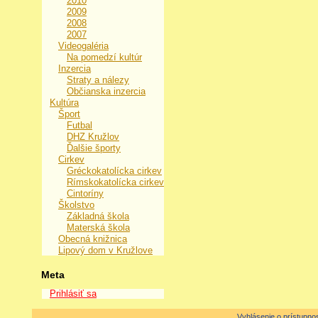
2010
2009
2008
2007
Videogaléria
Na pomedzí kultúr
Inzercia
Straty a nálezy
Občianska inzercia
Kultúra
Šport
Futbal
DHZ Kružlov
Ďalšie športy
Cirkev
Gréckokatolícka cirkev
Rímskokatolícka cirkev
Cintoríny
Školstvo
Základná škola
Materská škola
Obecná knižnica
Lipový dom v Kružlove
Meta
Prihlásiť sa
Vyhlásenie o prístupnos