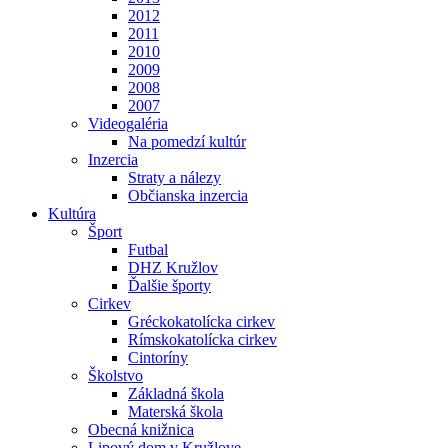
2012
2011
2010
2009
2008
2007
Videogaléria
Na pomedzí kultúr
Inzercia
Straty a nálezy
Občianska inzercia
Kultúra
Šport
Futbal
DHZ Kružlov
Ďalšie športy
Cirkev
Gréckokatolícka cirkev
Rímskokatolícka cirkev
Cintoríny
Školstvo
Základná škola
Materská škola
Obecná knižnica
Lipový dom v Kružlove