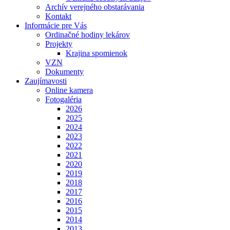
Archív verejného obstarávania
Kontakt
Informácie pre Vás
Ordinačné hodiny lekárov
Projekty
Krajina spomienok
VZN
Dokumenty
Zaujímavosti
Online kamera
Fotogaléria
2026
2025
2024
2023
2022
2021
2020
2019
2018
2017
2016
2015
2014
2013