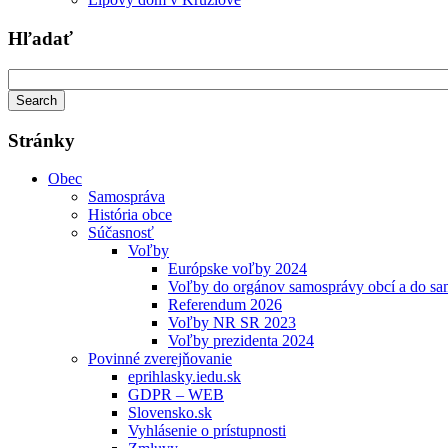
Hľadať
Stránky
Obec
Samospráva
História obce
Súčasnosť
Voľby
Európske voľby 2024
Voľby do orgánov samosprávy obcí a do s
Referendum 2026
Voľby NR SR 2023
Voľby prezidenta 2024
Povinné zverejňovanie
eprihlasky.iedu.sk
GDPR – WEB
Slovensko.sk
Vyhlásenie o prístupnosti