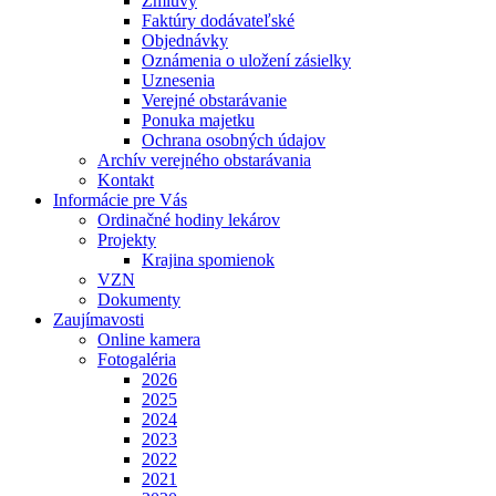
Zmluvy
Faktúry dodávateľské
Objednávky
Oznámenia o uložení zásielky
Uznesenia
Verejné obstarávanie
Ponuka majetku
Ochrana osobných údajov
Archív verejného obstarávania
Kontakt
Informácie pre Vás
Ordinačné hodiny lekárov
Projekty
Krajina spomienok
VZN
Dokumenty
Zaujímavosti
Online kamera
Fotogaléria
2026
2025
2024
2023
2022
2021