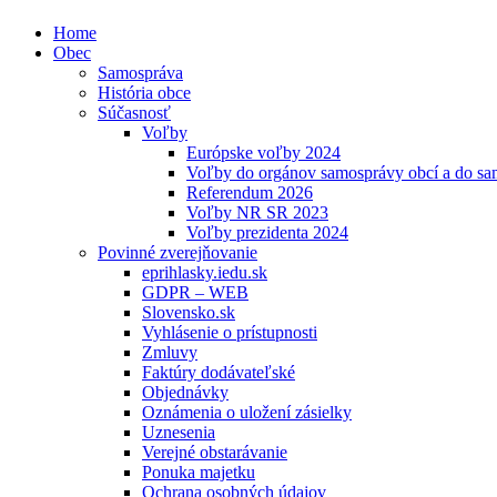
Home
Obec
Samospráva
História obce
Súčasnosť
Voľby
Európske voľby 2024
Voľby do orgánov samosprávy obcí a do s
Referendum 2026
Voľby NR SR 2023
Voľby prezidenta 2024
Povinné zverejňovanie
eprihlasky.iedu.sk
GDPR – WEB
Slovensko.sk
Vyhlásenie o prístupnosti
Zmluvy
Faktúry dodávateľské
Objednávky
Oznámenia o uložení zásielky
Uznesenia
Verejné obstarávanie
Ponuka majetku
Ochrana osobných údajov