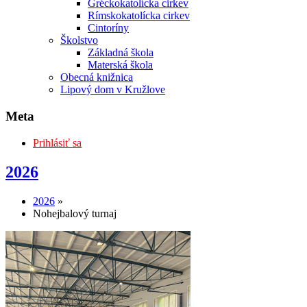
Gréckokatolícka cirkev
Rímskokatolícka cirkev
Cintoríny
Školstvo
Základná škola
Materská škola
Obecná knižnica
Lipový dom v Kružlove
Meta
Prihlásiť sa
2026
2026
»
Nohejbalový turnaj