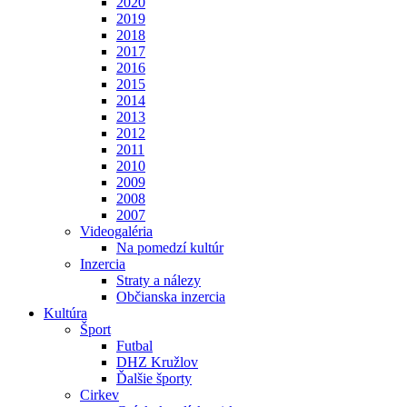
2020
2019
2018
2017
2016
2015
2014
2013
2012
2011
2010
2009
2008
2007
Videogaléria
Na pomedzí kultúr
Inzercia
Straty a nálezy
Občianska inzercia
Kultúra
Šport
Futbal
DHZ Kružlov
Ďalšie športy
Cirkev