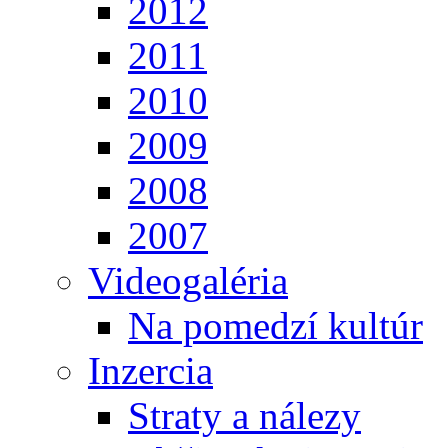
2012
2011
2010
2009
2008
2007
Videogaléria
Na pomedzí kultúr
Inzercia
Straty a nálezy