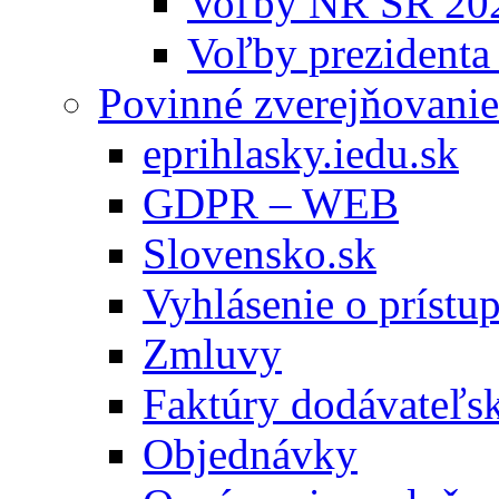
Voľby NR SR 20
Voľby prezidenta
Povinné zverejňovanie
eprihlasky.iedu.sk
GDPR – WEB
Slovensko.sk
Vyhlásenie o prístup
Zmluvy
Faktúry dodávateľs
Objednávky