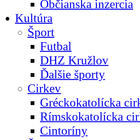
Občianska inzercia
Kultúra
Šport
Futbal
DHZ Kružlov
Ďalšie športy
Cirkev
Gréckokatolícka cir
Rímskokatolícka ci
Cintoríny