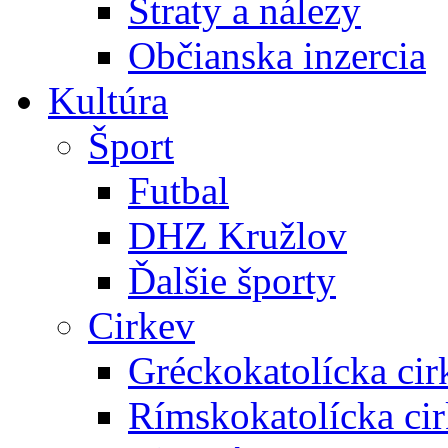
Straty a nálezy
Občianska inzercia
Kultúra
Šport
Futbal
DHZ Kružlov
Ďalšie športy
Cirkev
Gréckokatolícka cir
Rímskokatolícka ci